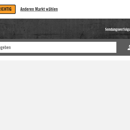
RICHTIG
Anderen Markt wählen
Sendungsverfolg