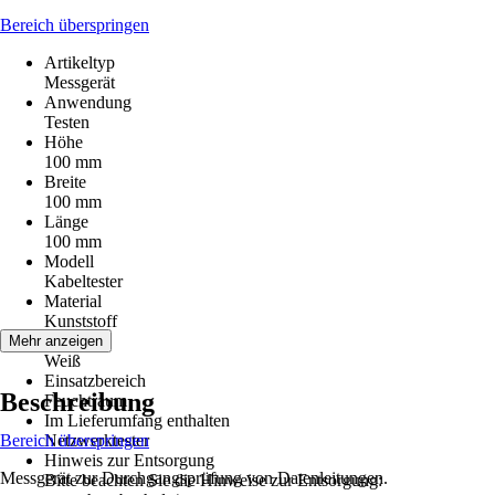
Bereich überspringen
Artikeltyp
Messgerät
Anwendung
Testen
Höhe
100 mm
Breite
100 mm
Länge
100 mm
Modell
Kabeltester
Material
Kunststoff
Farbton
Mehr anzeigen
Weiß
Einsatzbereich
Beschreibung
Feuchtraum
Im Lieferumfang enthalten
Bereich überspringen
Netzwerktester
Hinweis zur Entsorgung
Messgerät zur Durchgangsprüfung von Datenleitungen.
Bitte beachten Sie die Hinweise zur Entsorgung: