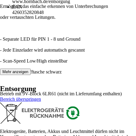
www.hornbach.de/entsorgung
Ermöglicht das einfache erkennen von Unterbrechungen
EAN
4260352820848
oder vertauschten Leitungen.
- Separate LED für PIN 1 - 8 und Ground
- Jede Einzelader wird automatisch gescannt
- Scan-Speed Low/High einstellbar
- Inkl. Kunststofftasche schwarz
Mehr anzeigen
Entsorgung
Betrieb mit 9V-Block 6LR61 (nicht im Lieferumfang enthalten)
Bereich überspringen
Elektrogeräte, Batterien, Akkus und Leuchtmittel dürfen nicht im