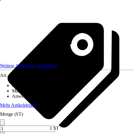
Weitere Artikel des Verkäufers
Art.-Nr.
12519718
Artikeltyp
:
Messgerät
Material
:
Kunststoff
Anwendung
:
Testen
Mehr Artikeldetails
Menge (ST)
1 ST