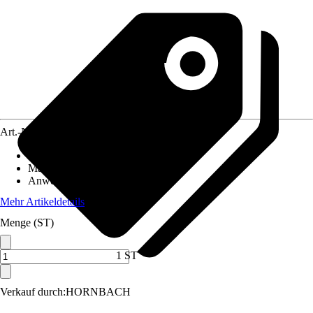
Art.-Nr.
12298750
Artikeltyp
:
Spannungsprüfer
Material
:
Kunststoff
Anwendung
:
Messen
Mehr Artikeldetails
Menge (ST)
1 ST
Verkauf durch:
HORNBACH