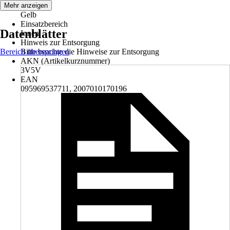
Farbton
Mehr anzeigen
Gelb
Einsatzbereich
Datenblätter
Innen
Hinweis zur Entsorgung
Bereich überspringen
Bitte beachte die Hinweise zur Entsorgung
AKN (Artikelkurznummer)
3V5V
EAN
095969537711, 2007010170196