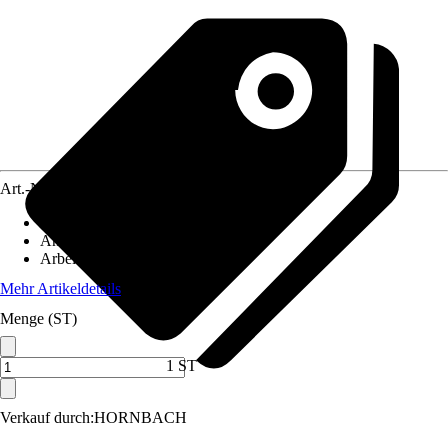
Art.-Nr.
10633755
Artikeltyp
:
Tester
Anwendung
:
Messen
Arbeitsbereich
:
0 m
Mehr Artikeldetails
Menge (ST)
1 ST
Verkauf durch:
HORNBACH