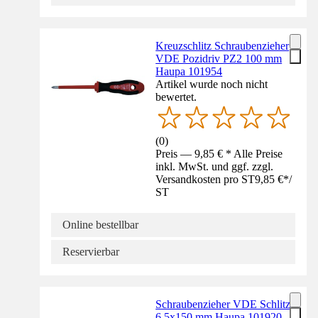
Kreuzschlitz Schraubenzieher
VDE Pozidriv PZ2 100 mm
Haupa 101954
Artikel wurde noch nicht
bewertet.
(
0
)
Preis — 9,85 € * Alle Preise
inkl. MwSt. und ggf. zzgl.
Versandkosten pro ST
9,85 €
*
/
ST
Online bestellbar
Reservierbar
Schraubenzieher VDE Schlitz
6,5x150 mm Haupa 101920