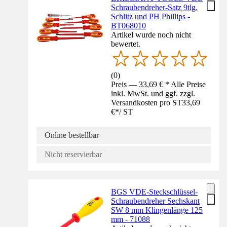
Schraubendreher-Satz 9tlg.
Schlitz und PH Phillips -
BT068010
Artikel wurde noch nicht
bewertet.
(
0
)
Preis — 33,69 € * Alle Preise
inkl. MwSt. und ggf. zzgl.
Versandkosten pro ST
33,69
€
*
/
ST
Online bestellbar
Nicht reservierbar
BGS VDE-Steckschlüssel-
Schraubendreher Sechskant
SW 8 mm Klingenlänge 125
mm - 71088