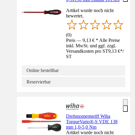
Artikel wurde noch nicht
bewertet.
(
0
)
Preis — 9,13 € * Alle Preise
inkl. MwSt. und ggf. zzgl.
Versandkosten pro ST
9,13 €
*
/
ST
Online bestellbar
Reservierbar
Drehmomentgriff Wiha
TorqueVario®-S VDE 138
mm 1,0-5,0 Nm
Artikel wurde noch nicht