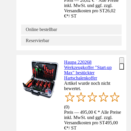
Preis — 26,02 € * Alle Preise
inkl. MwSt. und ggf. zzgl.
Versandkosten pro ST
26,02
€
*
/
ST
Online bestellbar
Reservierbar
Haupa 220268
Werkzeugkoffer "Start-up
Max" bestückter
Hartschalenkoffer
Artikel wurde noch nicht
bewertet.
(
0
)
Preis — 495,00 € * Alle Preise
inkl. MwSt. und ggf. zzgl.
Versandkosten pro ST
495,00
€
*
/
ST