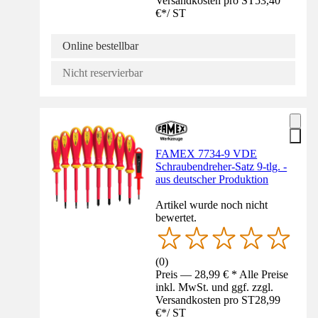
Versandkosten pro ST
53,40
€
*
/
ST
Online bestellbar
Nicht reservierbar
FAMEX 7734-9 VDE
Schraubendreher-Satz 9-tlg. -
aus deutscher Produktion
Artikel wurde noch nicht
bewertet.
(
0
)
Preis — 28,99 € * Alle Preise
inkl. MwSt. und ggf. zzgl.
Versandkosten pro ST
28,99
€
*
/
ST