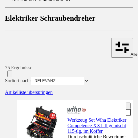
Elektriker Schraubendreher
Alle
75 Ergebnisse
Sortiert nach:
Artikelliste überspringen
Werkzeug Set Wiha Elektriker
Competence XXL II gemischt
115-tlg. im Koffer
Durchschnittliche Bewertung: