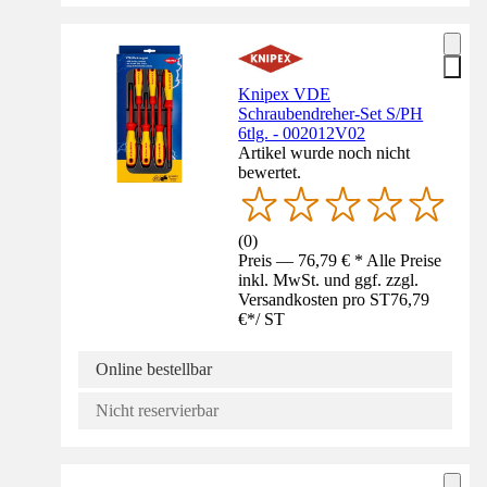
Knipex VDE
Schraubendreher-Set S/PH
6tlg. - 002012V02
Artikel wurde noch nicht
bewertet.
(
0
)
Preis — 76,79 € * Alle Preise
inkl. MwSt. und ggf. zzgl.
Versandkosten pro ST
76,79
€
*
/
ST
Online bestellbar
Nicht reservierbar