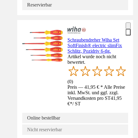
Reservierbar
Schraubendreher Wiha Set
SoftFinish® electric slimFix
Schlitz, Pozidriv 6-tlg.
Artikel wurde noch nicht
bewertet.
(
0
)
Preis — 41,95 € * Alle Preise
inkl. MwSt. und ggf. zzgl.
Versandkosten pro ST
41,95
€
*
/
ST
Online bestellbar
Nicht reservierbar