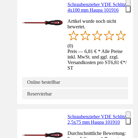
Schraubenzieher VDE Schlitz
4x100 mm Haupa 101916
Artikel wurde noch nicht
bewertet.
(
0
)
Preis — 6,81 € * Alle Preise
inkl. MwSt. und ggf. zzgl.
Versandkosten pro ST
6,81 €
*
/
ST
Online bestellbar
Reservierbar
Schraubenzieher VDE Schlitz
2,5x75 mm Haupa 101910
Durchschnittliche Bewertung: