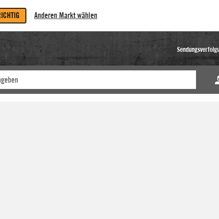
RICHTIG
Anderen Markt wählen
Sendungsverfolg