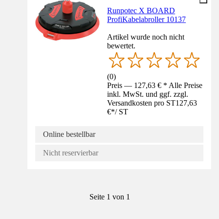
Runpotec X BOARD
ProfiKabelabroller 10137
Artikel wurde noch nicht
bewertet.
(
0
)
Preis — 127,63 € * Alle Preise
inkl. MwSt. und ggf. zzgl.
Versandkosten pro ST
127,63
€
*
/
ST
Online bestellbar
Nicht reservierbar
Seite 1 von 1