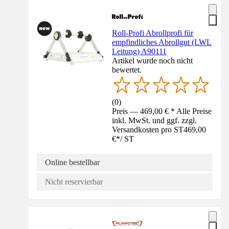
Roll-Profi Abrollprofi für
empfindliches Abrollgut (LWL
Leitung) A90111
Artikel wurde noch nicht
bewertet.
(
0
)
Preis — 469,00 € * Alle Preise
inkl. MwSt. und ggf. zzgl.
Versandkosten pro ST
469,00
€
*
/
ST
Online bestellbar
Nicht reservierbar