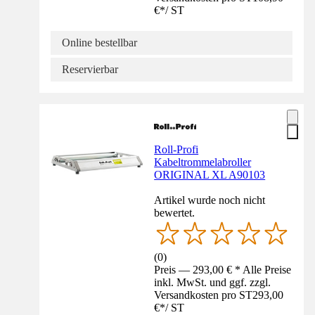
€
*
/
ST
Online bestellbar
Reservierbar
Roll-Profi
Kabeltrommelabroller
ORIGINAL XL A90103
Artikel wurde noch nicht
bewertet.
(
0
)
Preis — 293,00 € * Alle Preise
inkl. MwSt. und ggf. zzgl.
Versandkosten pro ST
293,00
€
*
/
ST