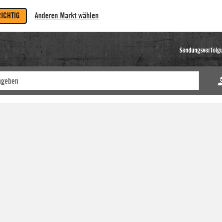
RICHTIG
Anderen Markt wählen
Sendungsverfolg