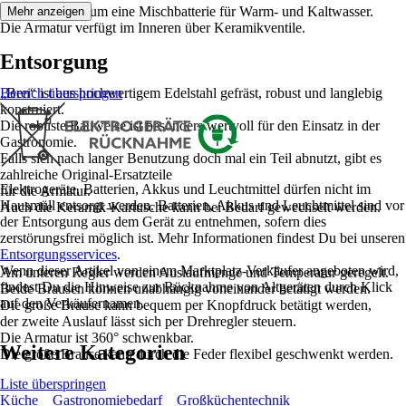
Es handelt sich um eine Mischbatterie für Warm- und Kaltwasser.
Mehr anzeigen
Die Armatur verfügt im Inneren über Keramikventile.
Entsorgung
„Ben“ ist aus hochwertigem Edelstahl gefräst, robust und langlebig
Bereich überspringen
konstruiert.
Die robuste Bauweise ist besonders wertvoll für den Einsatz in der
Gastronomie.
Falls sich nach langer Benutzung doch mal ein Teil abnutzt, gibt es
zahlreiche Original-Ersatzteile
Elektrogeräte, Batterien, Akkus und Leuchtmittel dürfen nicht im
für die Armatur.
Hausmüll entsorgt werden. Batterien, Akkus und Leuchtmittel sind vor
Auch die Keramik-Kartusche kann bei Bedarf gewechselt werden.
der Entsorgung aus dem Gerät zu entnehmen, sofern dies
zerstörungsfrei möglich ist. Mehr Informationen findest Du bei unseren
Entsorgungsservices
.
Wenn dieser Artikel von einem Marktplatz-Verkäufer angeboten wird,
Am unteren Regler werden Auslaufmenge und Temperatur geregelt.
findest Du die Hinweise zur Rücknahme von Altgeräten durch Klick
Beide Brausen können unabhängig voneinander betätigt werden.
auf den Verkäufernamen.
Die große Brause kann bequem per Knopfdruck betätigt werden,
der zweite Auslauf lässt sich per Drehregler steuern.
Die Armatur ist 360° schwenkbar.
Weitere Kategorien
Die große Brause kann durch die Feder flexibel geschwenkt werden.
Liste überspringen
Küche
Gastronomiebedarf
Großküchentechnik