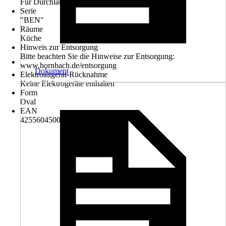
Für Durchlauferhitzer nicht geeignet
Serie
"BEN"
Räume
Küche
Hinweis zur Entsorgung
Bitte beachten Sie die Hinweise zur Entsorgung:
www.hornbach.de/entsorgung
Dokument
Elektroaltgerät-Rücknahme
Keine Elektrogeräte enthalten
Form
Oval
EAN
4255604500371