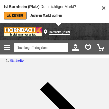
Ist
Bornheim (Pfalz)
Dein richtiger Markt?
JA, RICHTIG
Anderen Markt wählen
Bornheim (Pfalz)
Startseite