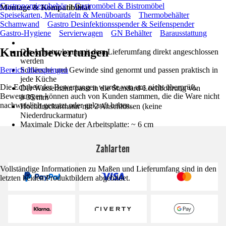
Gastronomiezubehör
Gastromöbel & Bistromöbel
Montage & Kompatibilität
Speisekarten, Menütafeln & Menüboards
Thermobehälter
Schamwand
Gastro Desinfektionsspender & Seifenspender
Gastro-Hygiene
Servierwagen
GN Behälter
Barausstattung
Kundenbewertungen
Die Armatur kann mit dem Lieferumfang direkt angeschlossen
werden
Bereich überspringen
Schläuche und Gewinde sind genormt und passen praktisch in
jede Küche
Die Echtheit der Bewertungen wurde von uns nicht überprüft.
Der Wasserhahn passt in die Standard-Lochbohrung von
Bewertungen können auch von Kunden stammen, die die Ware nicht
ø 35 mm
nachweislich genutzt oder gekauft haben.
Hochdruckarmatur mit 2 Anschlüssen (keine
Niederdruckarmatur)
Maximale Dicke der Arbeitsplatte: ~ 6 cm
Zahlarten
Vollständige Informationen zu Maßen und Lieferumfang sind in den
letzten beiden Produktbildern abgebildet.