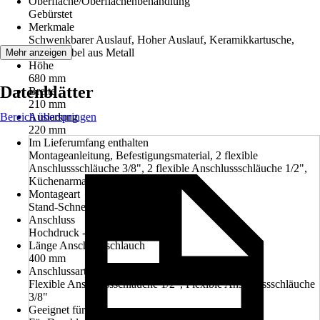
Oberfläche/Oberflächenbehandlung
Gebürstet
Merkmale
Schwenkbarer Auslauf, Hoher Auslauf, Keramikkartusche,
Bedienhebel aus Metall
Mehr anzeigen
Höhe
680 mm
Datenblätter
Breite
210 mm
Bereich überspringen
Ausladung
220 mm
Im Lieferumfang enthalten
Montageanleitung, Befestigungsmaterial, 2 flexible
Anschlussschläuche 3/8", 2 flexible Anschlussschläuche 1/2",
Küchenarmatur
Montageart
Stand-Schnellmontage
Anschluss
Hochdruck - druckfest
Länge Anschlussschlauch
400 mm
Anschlussart
Flexible Anschlussschläuche 1/2", Flexible Anschlussschläuche
3/8"
Geeignet für