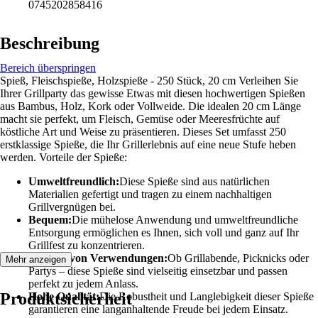
0745202858416
Beschreibung
Bereich überspringen
Spieß, Fleischspieße, Holzspieße - 250 Stück, 20 cm Verleihen Sie
Ihrer Grillparty das gewisse Etwas mit diesen hochwertigen Spießen
aus Bambus, Holz, Kork oder Vollweide. Die idealen 20 cm Länge
macht sie perfekt, um Fleisch, Gemüse oder Meeresfrüchte auf
köstliche Art und Weise zu präsentieren. Dieses Set umfasst 250
erstklassige Spieße, die Ihr Grillerlebnis auf eine neue Stufe heben
werden. Vorteile der Spieße:
Umweltfreundlich:
Diese Spieße sind aus natürlichen
Materialien gefertigt und tragen zu einem nachhaltigen
Grillvergnügen bei.
Bequem:
Die mühelose Anwendung und umweltfreundliche
Entsorgung ermöglichen es Ihnen, sich voll und ganz auf Ihr
Grillfest zu konzentrieren.
Vielzahl von Verwendungen:
Ob Grillabende, Picknicks oder
Mehr anzeigen
Partys – diese Spieße sind vielseitig einsetzbar und passen
perfekt zu jedem Anlass.
Produktsicherheit
Hohe Qualität:
Die Robustheit und Langlebigkeit dieser Spieße
garantieren eine langanhaltende Freude bei jedem Einsatz.