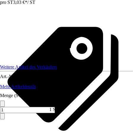
pro ST
3,03 €
*
/
ST
Weitere Artikel des Verkäufers
Art.-Nr.
12350101
Mehr Artikeldetails
Menge (ST)
1 ST