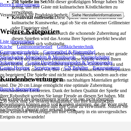
250 Spieße im Set:
Mit dieser großzügigen Menge haben Sie
Bereich überspringen
genug, um Ihre Gäste mit kulinarischen Köstlichkeiten zu
verwöhnen.
Verantwortlich für Produktsicherheit:
.
Siehe Herstellerinformationen
Kreativität entfesseln:
Diese Spieße sind Ihre Leinwand für
kulinarische Kunstwerke, egal ob Sie ein erfahrener Grillmeister
oder Einsteiger sind.
Weitere Kategorien
Geschmacksexplosion:
Durch die schonende Zubereitung auf
diesen Spießen wird das Aroma Ihrer Speisen perfekt bewahrt
Liste überspringen
und entfaltet sich vollständig.
Küche
Gastronomiebedarf
Großküchentechnik
Gastronomiezubehör
Gastromöbel & Bistromöbel
Egal, ob Sie sich bereits als erfahrener Grillmeister sehen oder gerade
Speisekarten, Menütafeln & Menüboards
Thermobehälter
erst die Welt des Barbecues erkunden, diese Spieße werden Ihnen
Schamwand
Gastro Desinfektionsspender & Seifenspender
dabei helfen, das perfekte Grillfest zu gestalten. Greifen Sie zu und
Gastro-Hygiene
Servierwagen
GN Behälter
Barausstattung
bereiten Sie sich darauf vor, Ihre Gäste mit kulinarischen Höhepunkten
zu begeistern! Die Spieße sind nicht nur praktisch, sondern auch eine
Kundenbewertungen
umweltfreundliche Wahl, da sie aus nachhaltigen Materialien gefertigt
sind. Die 20 cm Länge ermöglicht eine optimale Zubereitung
Bereich überspringen
verschiedenster Leckereien. Dank der hohen Qualität der Spieße und
ihrer Robustheit werden Sie lange Freude an diesem Set haben. Mit
Die Echtheit der Bewertungen wurde von uns nicht überprüft.
250 Stück sind Sie bestens ausgestattet, um Ihre kulinarischen
Bewertungen können auch von Kunden stammen, die die Ware nicht
Kreationen zu präsentieren und Ihre Gäste zu verwöhnen. Nutzen Sie
nachweislich genutzt oder gekauft haben.
diese kreativen Werkzeuge, um Ihre Grillparty in ein unvergessliches
Ereignis zu verwandeln!