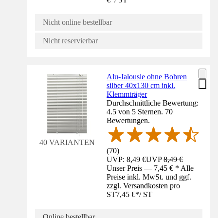
Nicht online bestellbar
Nicht reservierbar
Alu-Jalousie ohne Bohren
silber 40x130 cm inkl.
Klemmträger
Durchschnittliche Bewertung:
4.5 von 5 Sternen. 70
Bewertungen.
40 VARIANTEN
(
70
)
UVP: 8,49 €
UVP
8,49 €
Unser Preis — 7,45 € * Alle
Preise inkl. MwSt. und ggf.
zzgl. Versandkosten pro
ST
7,45 €
*
/
ST
Online bestellbar