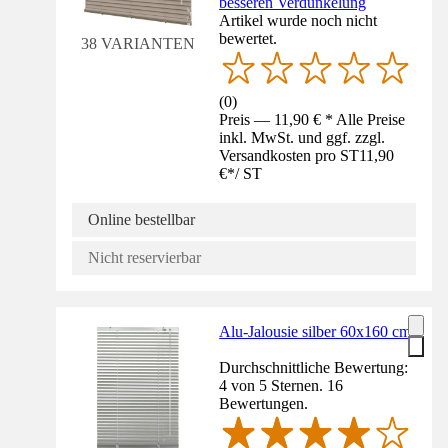
besseren Verdunkelung
Artikel wurde noch nicht
bewertet.
38 VARIANTEN
(
0
)
Preis — 11,90 € * Alle Preise
inkl. MwSt. und ggf. zzgl.
Versandkosten pro ST
11,90
€
*
/
ST
Online bestellbar
Nicht reservierbar
Alu-Jalousie silber 60x160 cm
Durchschnittliche Bewertung:
4 von 5 Sternen. 16
Bewertungen.