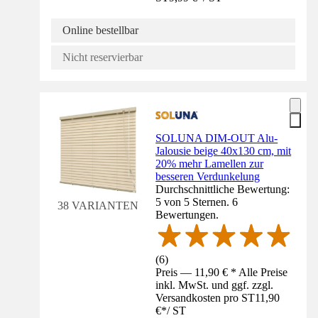
Online bestellbar
Nicht reservierbar
SOLUNA DIM-OUT Alu-
Jalousie beige 40x130 cm, mit
20% mehr Lamellen zur
besseren Verdunkelung
Durchschnittliche Bewertung:
5 von 5 Sternen. 6
38 VARIANTEN
Bewertungen.
(
6
)
Preis — 11,90 € * Alle Preise
inkl. MwSt. und ggf. zzgl.
Versandkosten pro ST
11,90
€
*
/
ST