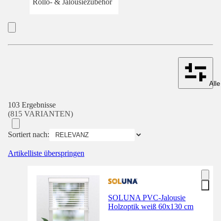
Rollo- & Jalousiezubehör
Alle
103 Ergebnisse
(815 VARIANTEN)
Sortiert nach:
Artikelliste überspringen
SOLUNA PVC-Jalousie
Holzoptik weiß 60x130 cm