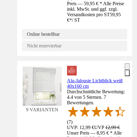
Preis — 59,95 € * Alle Preise
inkl. MwSt. und ggf. zzgl.
Versandkosten pro ST
59,95
€
*
/
ST
Online bestellbar
Nicht reservierbar
Alu-Jalousie Lichtblick weiß
40x160 cm
Durchschnittliche Bewertung:
4.4 von 5 Sternen. 7
Bewertungen.
9 VARIANTEN
(
7
)
UVP: 12,99 €
UVP
12,99 €
Unser Preis — 8,95 € * Alle