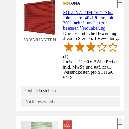
SOLUNA DIM-OUT Alu-
Jalousie rot 40x130 cm, mit
20% mehr Lamellen zur
besseren Verdunkelung
Durchschnittliche Bewertung:
3 von 5 Sternen. 1 Bewertung.
38 VARIANTEN
(
1
)
Preis — 11,90 € * Alle Preise
inkl. MwSt. und ggf. zzgl.
Versandkosten pro ST
11,90
€
*
/
ST
Online bestellbar
Nicht reservierbar