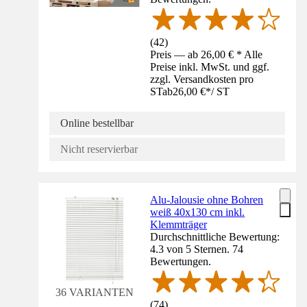
(
42
)
Preis — ab 26,00 € * Alle
Preise inkl. MwSt. und ggf.
zzgl. Versandkosten pro
ST
ab
26,00 €
*
/
ST
Online bestellbar
Nicht reservierbar
Alu-Jalousie ohne Bohren
weiß 40x130 cm inkl.
Klemmträger
Durchschnittliche Bewertung:
4.3 von 5 Sternen. 74
Bewertungen.
36 VARIANTEN
(
74
)