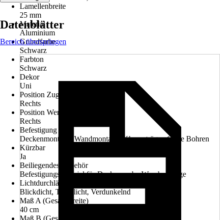
Lamellenbreite
25 mm
Datenblätter
Material
Aluminium
Bereich überspringen
Grundfarbe
Schwarz
Farbton
Schwarz
Dekor
Uni
Position Zugvorrichtung
Rechts
Position Wendestab
Rechts
Befestigung
Deckenmontage, Wandmontage, Klemmträger, Ohne Bohren
Kürzbar
Ja
Beiliegendes Zubehör
Befestigungsmaterial für Decken- oder Wandmontage
Lichtdurchlässigkeit
Blickdicht, Tageslicht, Verdunkelnd
Maß A (Gesamtbreite)
40 cm
Maß B (Gesamthöhe)