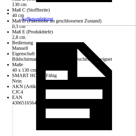
130 cm
Maß C (Stoffbreite)
40 cm
Aufbauanleitung
Maß D (Pakethöhe im geschlossenen Zustand)
6,3 cm
Maß E (Produkttiefe)
2,8 cm
Bedienung
Manuell
Eigenschaft
Bildschirmarbeitsplatzgeeignet, Feuchtraumgeeignet
Maße
40 x 130 cm
SMART HOME Fähig
Nein
AKN (Artikelkurznummer)
CJC4
EAN
4306516564927