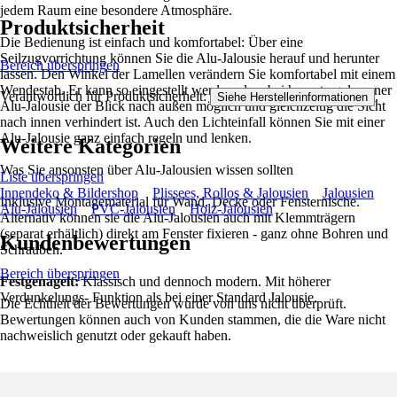
jedem Raum eine besondere Atmosphäre.
Produktsicherheit
Die Bedienung ist einfach und komfortabel: Über eine
Seilzugvorrichtung können Sie die Alu-Jalousie herauf und herunter
Bereich überspringen
lassen. Den Winkel der Lamellen verändern Sie komfortabel mit einem
Wendestab. Er kann so eingestellt werden, dass bei heruntergelassener
Verantwortlich für Produktsicherheit:
.
Siehe Herstellerinformationen
Alu-Jalousie der Blick nach außen möglich und gleichzeitig die Sicht
nach innen verhindert ist. Auch den Lichteinfall können Sie mit einer
Alu-Jalousie ganz einfach regeln und lenken.
Weitere Kategorien
Was Sie ansonsten über Alu-Jalousien wissen sollten
Liste überspringen
Innendeko & Bildershop
Plissees, Rollos & Jalousien
Jalousien
Inklusive Montagematerial für Wand, Decke oder Fensternische.
Alu-Jalousien
PVC-Jalousien
Holz-Jalousien
Alternativ können sie die Alu-Jalousien auch mit Klemmträgern
(separat erhältlich) direkt am Fenster fixieren - ganz ohne Bohren und
Kundenbewertungen
Schrauben.
Bereich überspringen
Festgenagelt:
Klassisch und dennoch modern. Mit höherer
Verdunkelungs- Funktion als bei einer Standard Jalousie.
Die Echtheit der Bewertungen wurde von uns nicht überprüft.
Bewertungen können auch von Kunden stammen, die die Ware nicht
nachweislich genutzt oder gekauft haben.