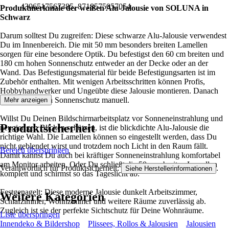
4306517567385, 8718575057054
Produktmerkmale der weißen Alu-Jalousie von SOLUNA in
Schwarz
Darum solltest Du zugreifen: Diese schwarze Alu-Jalousie verwendest
Du im Innenbereich. Die mit 50 mm besonders breiten Lamellen
sorgen für eine besondere Optik. Du befestigst den 60 cm breiten und
180 cm hohen Sonnenschutz entweder an der Decke oder an der
Wand. Das Befestigungsmaterial für beide Befestigungsarten ist im
Zubehör enthalten. Mit wenigen Arbeitsschritten können Profis,
Hobbyhandwerker und Ungeübte diese Jalousie montieren. Danach
bedienst Du den Sonnenschutz manuell.
Mehr anzeigen
Willst Du Deinen Bildschirmarbeitsplatz vor Sonneneinstrahlung und
Produktsicherheit
neugierigen Blicken schützen, ist die blickdichte Alu-Jalousie die
richtige Wahl. Die Lamellen können so eingestellt werden, dass Du
nicht geblendet wirst und trotzdem noch Licht in den Raum fällt.
Bereich überspringen
Damit kannst Du auch bei kräftiger Sonneneinstrahlung komfortabel
am Monitor arbeiten. Oder Du schließt die 50 mm breiten Lamellen
Verantwortlich für Produktsicherheit:
.
Siehe Herstellerinformationen
komplett und schirmst so das Tageslicht ab.
Festgenagelt: Diese moderne Jalousie dunkelt Arbeitszimmer,
Weitere Kategorien
Schlafzimmer, Wohnzimmer und weitere Räume zuverlässig ab.
Zugleich ist sie der perfekte Sichtschutz für Deine Wohnräume.
Liste überspringen
Innendeko & Bildershop
Plissees, Rollos & Jalousien
Jalousien