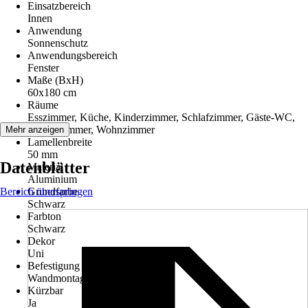
Einsatzbereich
Innen
Anwendung
Sonnenschutz
Anwendungsbereich
Fenster
Maße (BxH)
60x180 cm
Räume
Esszimmer, Küche, Kinderzimmer, Schlafzimmer, Gäste-WC,
Arbeitszimmer, Wohnzimmer
Mehr anzeigen
Lamellenbreite
50 mm
Datenblätter
Material
Aluminium
Bereich überspringen
Grundfarbe
Schwarz
Farbton
Schwarz
Dekor
Uni
Befestigung
Wandmontage, Deckenmontage
Kürzbar
Ja