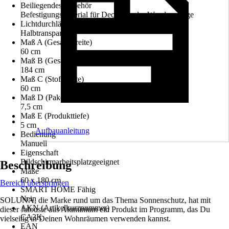
Beiliegendes Zubehör
Befestigungsmaterial für Decken- oder Wandmontage
Lichtdurchlässigkeit
Halbtransparent
Maß A (Gesamtbreite)
60 cm
Maß B (Gesamthöhe)
184 cm
Maß C (Stoffbreite)
60 cm
Maß D (Pakethöhe im geschlossenen Zustand)
7,5 cm
Maß E (Produkttiefe)
5 cm
Aufbauanleitung
Bedienung
Manuell
Eigenschaft
Bildschirmarbeitsplatzgeeignet
Beschreibung
Maße
60 x 180 cm
Bereich überspringen
SMART HOME Fähig
Nein
SOLUNA, die Marke rund um das Thema Sonnenschutz, hat mit
AKN (Artikelkurznummer)
dieser Jalousie aus Aluminium ein Produkt im Programm, das Du
CA3K
vielseitig in Deinen Wohnräumen verwenden kannst.
EAN