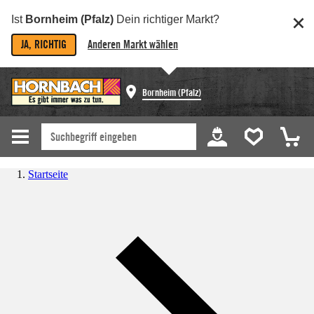
Ist
Bornheim (Pfalz)
Dein richtiger Markt?
JA, RICHTIG
Anderen Markt wählen
Bornheim (Pfalz)
Startseite