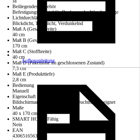
Ja
Beiliegendes Zubehör
Befestigungsmaterial für Decken- oder Wandmontage
Lichtdurchlässigkeit
Blickdicht, Tageslicht, Verdunkelnd
Maß A (Gesamtbreite)
40 cm
Maß B (Gesamthöhe)
170 cm
Maß C (Stoffbreite)
40 cm
Aufbauanleitung
Maß D (Pakethöhe im geschlossenen Zustand)
7,3 cm
Maß E (Produkttiefe)
2,8 cm
Bedienung
Manuell
Eigenschaft
Bildschirmarbeitsplatzgeeignet, Feuchtraumgeeignet
Maße
40 x 170 cm
SMART HOME Fähig
Nein
EAN
4306516563494