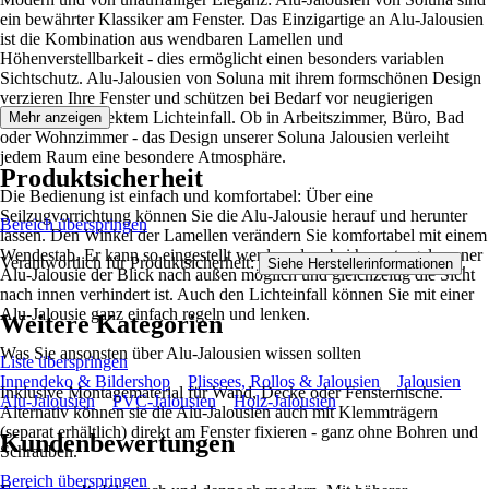
ein bewährter Klassiker am Fenster. Das Einzigartige an Alu-Jalousien
ist die Kombination aus wendbaren Lamellen und
Höhenverstellbarkeit - dies ermöglicht einen besonders variablen
Sichtschutz. Alu-Jalousien von Soluna mit ihrem formschönen Design
verzieren Ihre Fenster und schützen bei Bedarf vor neugierigen
Blicken und direktem Lichteinfall. Ob in Arbeitszimmer, Büro, Bad
Mehr anzeigen
oder Wohnzimmer - das Design unserer Soluna Jalousien verleiht
jedem Raum eine besondere Atmosphäre.
Produktsicherheit
Die Bedienung ist einfach und komfortabel: Über eine
Seilzugvorrichtung können Sie die Alu-Jalousie herauf und herunter
Bereich überspringen
lassen. Den Winkel der Lamellen verändern Sie komfortabel mit einem
Wendestab. Er kann so eingestellt werden, dass bei heruntergelassener
Verantwortlich für Produktsicherheit:
.
Siehe Herstellerinformationen
Alu-Jalousie der Blick nach außen möglich und gleichzeitig die Sicht
nach innen verhindert ist. Auch den Lichteinfall können Sie mit einer
Alu-Jalousie ganz einfach regeln und lenken.
Weitere Kategorien
Was Sie ansonsten über Alu-Jalousien wissen sollten
Liste überspringen
Innendeko & Bildershop
Plissees, Rollos & Jalousien
Jalousien
Inklusive Montagematerial für Wand, Decke oder Fensternische.
Alu-Jalousien
PVC-Jalousien
Holz-Jalousien
Alternativ können sie die Alu-Jalousien auch mit Klemmträgern
(separat erhältlich) direkt am Fenster fixieren - ganz ohne Bohren und
Kundenbewertungen
Schrauben.
Bereich überspringen