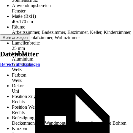
Sonnenschutz
Anwendungsbereich
Fenster
Maße (BxH)
40x170 cm
Räume
Arbeitszimmer, Badezimmer, Esszimmer, Keller, Kinderzimmer,
Küche, Schlafzimmer, Wohnzimmer
Mehr anzeigen
Lamellenbreite
25 mm
Datenblätter
Material
Aluminium
Bereich überspringen
Grundfarbe
Weiß
Farbton
Weiß
Dekor
Uni
Position Zugvorrichtung
Rechts
Position Wendestab
Rechts
Befestigung
Deckenmontage, Wandmontage, Klemmträger, Ohne Bohren
Kürzbar