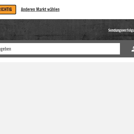
RICHTIG
Anderen Markt wählen
Sendungsverfolg