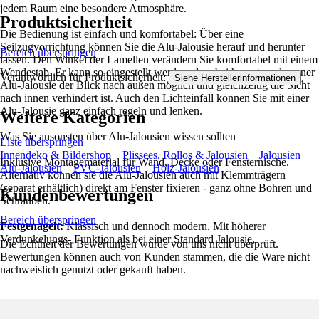
jedem Raum eine besondere Atmosphäre.
Produktsicherheit
Die Bedienung ist einfach und komfortabel: Über eine
Seilzugvorrichtung können Sie die Alu-Jalousie herauf und herunter
Bereich überspringen
lassen. Den Winkel der Lamellen verändern Sie komfortabel mit einem
Wendestab. Er kann so eingestellt werden, dass bei heruntergelassener
Verantwortlich für Produktsicherheit:
.
Siehe Herstellerinformationen
Alu-Jalousie der Blick nach außen möglich und gleichzeitig die Sicht
nach innen verhindert ist. Auch den Lichteinfall können Sie mit einer
Alu-Jalousie ganz einfach regeln und lenken.
Weitere Kategorien
Was Sie ansonsten über Alu-Jalousien wissen sollten
Liste überspringen
Innendeko & Bildershop
Plissees, Rollos & Jalousien
Jalousien
Inklusive Montagematerial für Wand, Decke oder Fensternische.
Alu-Jalousien
PVC-Jalousien
Holz-Jalousien
Alternativ können sie die Alu-Jalousien auch mit Klemmträgern
(separat erhältlich) direkt am Fenster fixieren - ganz ohne Bohren und
Kundenbewertungen
Schrauben.
Bereich überspringen
Festgenagelt:
Klassisch und dennoch modern. Mit höherer
Verdunkelungs- Funktion als bei einer Standard Jalousie.
Die Echtheit der Bewertungen wurde von uns nicht überprüft.
Bewertungen können auch von Kunden stammen, die die Ware nicht
nachweislich genutzt oder gekauft haben.