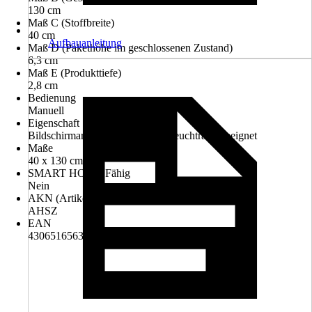
130 cm
Maß C (Stoffbreite)
40 cm
Aufbauanleitung
Maß D (Pakethöhe im geschlossenen Zustand)
6,3 cm
Maß E (Produkttiefe)
2,8 cm
Bedienung
Manuell
Eigenschaft
Bildschirmarbeitsplatzgeeignet, Feuchtraumgeeignet
Maße
40 x 130 cm
SMART HOME Fähig
Nein
AKN (Artikelkurznummer)
AHSZ
EAN
4306516563784