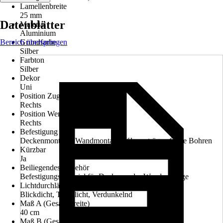
Lamellenbreite
25 mm
Datenblätter
Material
Aluminium
Bereich überspringen
Grundfarbe
Silber
Farbton
Silber
Dekor
Uni
Position Zugvorrichtung
Rechts
Position Wendestab
Rechts
Befestigung
Deckenmontage, Wandmontage, Klemmträger, Ohne Bohren
Kürzbar
Ja
Beiliegendes Zubehör
Befestigungsmaterial für Decken- oder Wandmontage
Lichtdurchlässigkeit
Blickdicht, Tageslicht, Verdunkelnd
Maß A (Gesamtbreite)
40 cm
Maß B (Gesamthöhe)