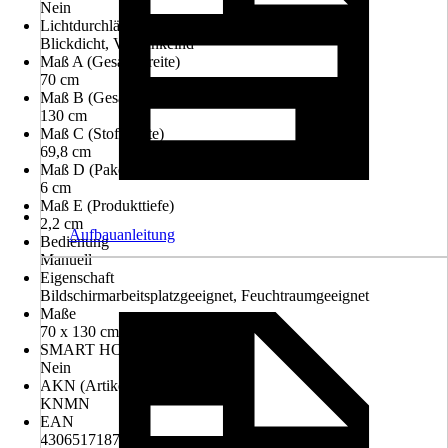
Nein
Lichtdurchlässigkeit
Blickdicht, Verdunkelnd
Maß A (Gesamtbreite)
70 cm
Maß B (Gesamthöhe)
130 cm
Maß C (Stoffbreite)
69,8 cm
Maß D (Pakethöhe im geschlossenen Zustand)
6 cm
Maß E (Produkttiefe)
2,2 cm
Aufbauanleitung
Bedienung
Manuell
Eigenschaft
Bildschirmarbeitsplatzgeeignet, Feuchtraumgeeignet
Maße
70 x 130 cm
SMART HOME Fähig
Nein
AKN (Artikelkurznummer)
KNMN
EAN
4306517187316