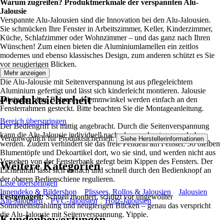
Warum zugreifen? Produktmerkmale der verspannten Alu-
Jalousie
Verspannte Alu-Jalousien sind die Innovation bei den Alu-Jalousien.
Sie schmücken Ihre Fenster in Arbeitszimmer, Keller, Kinderzimmer,
Küche, Schlafzimmer oder Wohnzimmer – und das ganz nach Ihren
Wünschen! Zum einen bieten die Aluminiumlamellen ein zeitlos
modernes und ebenso klassisches Design, zum anderen schützt es Sie
vor neugierigen Blicken.
Mehr anzeigen
Die Alu-Jalousie mit Seitenverspannung ist aus pflegeleichtem
Aluminium gefertigt und lässt sich kinderleicht montieren. Jalousie
Produktsicherheit
anbringen ohne Bohren – Klemmwinkel werden einfach an den
Fensterrahmen gesteckt. Bitte beachten Sie die Montageanleitung.
Bereich überspringen
Der Bediengriff ist mittig angebracht. Durch die Seitenverspannung
kann die Alu-Jalousie individuell nach oben und unten verschoben
Verantwortlich für Produktsicherheit:
.
Siehe Herstellerinformationen
werden. Zudem verhindert sie das freie Pendeln am Fenster. So bleiben
Blumentöpfe und Dekoartikel dort, wo sie sind, und werden nicht aus
Versehen von der Fensterbank gefegt beim Kippen des Fensters. Der
Weitere Kategorien
Lichteinfall lässt sich einfach und schnell durch den Bedienknopf an
der oberen Bedienschiene regulieren.
Liste überspringen
Innendeko & Bildershop
Plissees, Rollos & Jalousien
Jalousien
Festgenagelt:
Schnell montiert, schützt vor ungewollter
Alu-Jalousien
PVC-Jalousien
Holz-Jalousien
Sonneneinstrahlung und neugierigen Blicken – genau das verspricht
die Alu-Jalousie mit Seitenverspannung. Yippie.
Kundenbewertungen