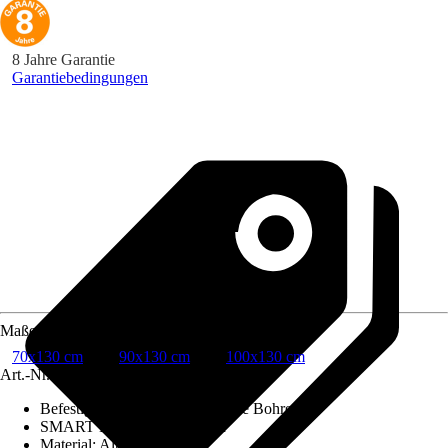
8 Jahre Garantie
Garantiebedingungen
Maße (BxH)
70x130 cm
90x130 cm
100x130 cm
Art.-Nr.
5491337
Befestigung
:
Klemmträger, Ohne Bohren
SMART HOME Fähig
:
Nein
Material
:
Aluminium