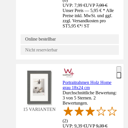
(
0
)
UVP: 7,99 €
UVP
7,99 €
Unser Preis — 5,95 € * Alle
Preise inkl. MwSt. und ggf.
zzgl. Versandkosten pro
ST
5,95 €
*
/
ST
Online bestellbar
Nicht reservierbar
Portraitrahmen Holz Home
grau 18x24 cm
Durchschnittliche Bewertung:
3 von 5 Sternen. 2
Bewertungen.
15 VARIANTEN
(
2
)
UVP: 9,39 €
UVP
9,39 €