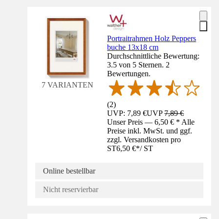
Portraitrahmen Holz Peppers
buche 13x18 cm
Durchschnittliche Bewertung:
3.5 von 5 Sternen. 2
Bewertungen.
7 VARIANTEN
(
2
)
UVP: 7,89 €
UVP
7,89 €
Unser Preis — 6,50 € * Alle
Preise inkl. MwSt. und ggf.
zzgl. Versandkosten pro
ST
6,50 €
*
/
ST
Online bestellbar
Nicht reservierbar