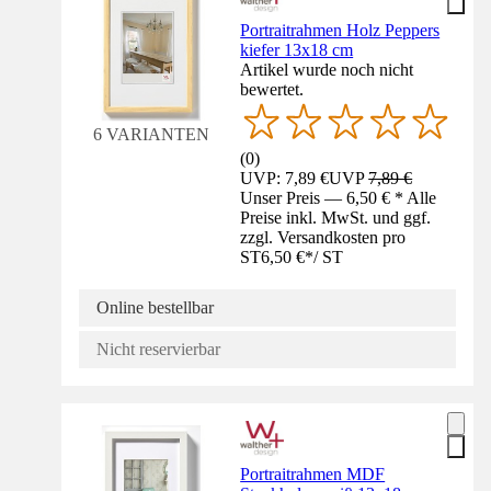
Portraitrahmen Holz Peppers
kiefer 13x18 cm
Artikel wurde noch nicht
bewertet.
6 VARIANTEN
(
0
)
UVP: 7,89 €
UVP
7,89 €
Unser Preis — 6,50 € * Alle
Preise inkl. MwSt. und ggf.
zzgl. Versandkosten pro
ST
6,50 €
*
/
ST
Online bestellbar
Nicht reservierbar
Portraitrahmen MDF