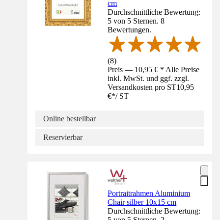
cm
Durchschnittliche Bewertung:
5 von 5 Sternen. 8
Bewertungen.
(
8
)
Preis — 10,95 € * Alle Preise
inkl. MwSt. und ggf. zzgl.
Versandkosten pro ST
10,95
€
*
/
ST
Online bestellbar
Reservierbar
Portraitrahmen Aluminium
Chair silber 10x15 cm
Durchschnittliche Bewertung:
5 von 5 Sternen. 2