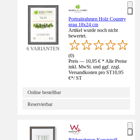
Portraitrahmen Holz Country
grau 18x24 cm
Artikel wurde noch nicht
bewertet.
6 VARIANTEN
(
0
)
Preis — 10,95 € * Alle Preise
inkl. MwSt. und ggf. zzgl.
Versandkosten pro ST
10,95
€
*
/
ST
Online bestellbar
Reservierbar
Bilderrahmen Kunststoff