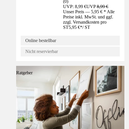
(
0
)
UVP: 8,99 €
UVP
8,99 €
Unser Preis — 5,95 € * Alle
Preise inkl. MwSt. und ggf.
zzgl. Versandkosten pro
ST
5,95 €
*
/
ST
Online bestellbar
Nicht reservierbar
Ratgeber