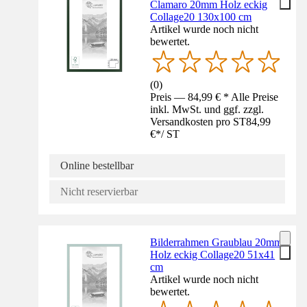
Clamaro 20mm Holz eckig
Collage20 130x100 cm
Artikel wurde noch nicht
bewertet.
(
0
)
Preis — 84,99 € * Alle Preise
inkl. MwSt. und ggf. zzgl.
Versandkosten pro ST
84,99
€
*
/
ST
Online bestellbar
Nicht reservierbar
Bilderrahmen Graublau 20mm
Holz eckig Collage20 51x41
cm
Artikel wurde noch nicht
bewertet.