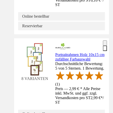
Versandkosten pro ST
6,10 €
*
/
ST
Online bestellbar
Reservierbar
Portraitrahmen Holz 10x15 cm
zufällige Farbauswahl
Durchschnittliche Bewertung:
5 von 5 Sternen. 1 Bewertung.
8 VARIANTEN
(
1
)
Preis — 2,99 € * Alle Preise
inkl. MwSt. und ggf. zzgl.
Versandkosten pro ST
2,99 €
*
/
ST