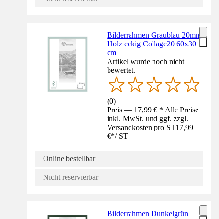
Bilderrahmen Graublau 20mm
Holz eckig Collage20 60x30
cm
Artikel wurde noch nicht
bewertet.
(
0
)
Preis — 17,99 € * Alle Preise
inkl. MwSt. und ggf. zzgl.
Versandkosten pro ST
17,99
€
*
/
ST
Online bestellbar
Nicht reservierbar
Bilderrahmen Dunkelgrün