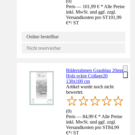
(
0
)
Preis — 101,99 € * Alle Preise
inkl. MwSt. und ggf. zzgl.
Versandkosten pro ST
101,99
€
*
/
ST
Online bestellbar
Nicht reservierbar
Bilderrahmen Graublau 20mm
Holz eckig Collage20
130x100 cm
Artikel wurde noch nicht
bewertet.
(
0
)
Preis — 84,99 € * Alle Preise
inkl. MwSt. und ggf. zzgl.
Versandkosten pro ST
84,99
€
*
/
ST