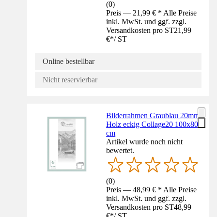
(
0
)
Preis — 21,99 € * Alle Preise
inkl. MwSt. und ggf. zzgl.
Versandkosten pro ST
21,99
€
*
/
ST
Online bestellbar
Nicht reservierbar
Bilderrahmen Graublau 20mm
Holz eckig Collage20 100x80
cm
Artikel wurde noch nicht
bewertet.
(
0
)
Preis — 48,99 € * Alle Preise
inkl. MwSt. und ggf. zzgl.
Versandkosten pro ST
48,99
€
*
/
ST