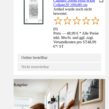
Clamaro 20mm Holz eckig
Collage20 100x80 cm
Artikel wurde noch nicht
bewertet.
(
0
)
Preis — 48,99 € * Alle Preise
inkl. MwSt. und ggf. zzgl.
Versandkosten pro ST
48,99
€
*
/
ST
Online bestellbar
Nicht reservierbar
Ratgeber