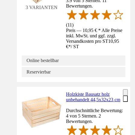
3.9 von 5 Sternen. 11
Bewertungen.
3 VARIANTEN
(
11
)
Preis — 10,95 € * Alle Preise
inkl. MwSt. und ggf. zzgl.
Versandkosten pro ST
10,95
€
*
/
ST
Online bestellbar
Reservierbar
Holzkiste Bausatz holz
unbehandelt 44,5x32x23 cm
Durchschnittliche Bewertung:
4 von 5 Sternen. 2
Bewertungen.