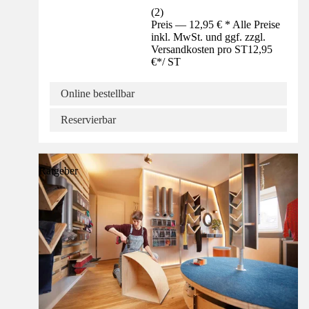
(
2
)
Preis — 12,95 € * Alle Preise
inkl. MwSt. und ggf. zzgl.
Versandkosten pro ST
12,95
€
*
/
ST
Online bestellbar
Reservierbar
Ratgeber