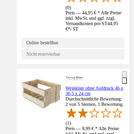
(
0
)
Preis — 44,95 € * Alle Preise
inkl. MwSt. und ggf. zzgl.
Versandkosten pro ST
44,95
€
*
/
ST
Online bestellbar
Nicht reservierbar
Weinkiste ohne Aufdruck 46 x
30,5 x 24 cm
Durchschnittliche Bewertung:
2 von 5 Sternen. 1 Bewertung.
(
1
)
Preis — 9,99 € * Alle Preise
inkl. MwSt. und ggf. zzgl.