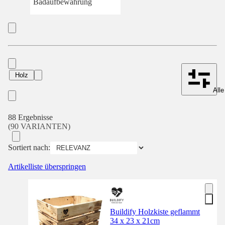
Badaufbewahrung
Holz
Alle
88 Ergebnisse
(90 VARIANTEN)
Sortiert nach:
Artikelliste überspringen
Buildify Holzkiste geflammt
34 x 23 x 21cm