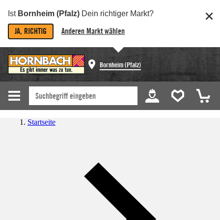
Ist
Bornheim (Pfalz)
Dein richtiger Markt?
JA, RICHTIG
Anderen Markt wählen
Bornheim (Pfalz)
Startseite