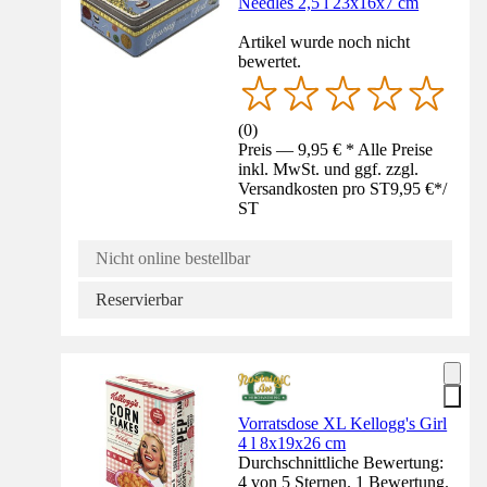
Needles 2,5 l 23x16x7 cm
Artikel wurde noch nicht
bewertet.
(
0
)
Preis — 9,95 € * Alle Preise
inkl. MwSt. und ggf. zzgl.
Versandkosten pro ST
9,95 €
*
/
ST
Nicht online bestellbar
Reservierbar
Vorratsdose XL Kellogg's Girl
4 l 8x19x26 cm
Durchschnittliche Bewertung:
4 von 5 Sternen. 1 Bewertung.