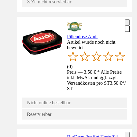
Z.Zt. nicht reservierbar
Pillendose Audi
Artikel wurde noch nicht
bewertet.
(
0
)
Preis — 3,50 € * Alle Preise
inkl. MwSt. und ggf. zzgl.
Versandkosten pro ST
3,50 €
*
/
ST
Nicht online bestellbar
Reservierbar
BigDean 3er Set Kartoffel