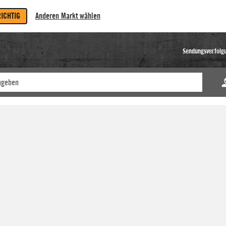
RICHTIG
Anderen Markt wählen
Sendungsverfolg