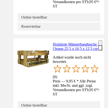
Versandkosten pro ST
9,95 €
*
/
ST
Online bestellbar
Reservierbar
Holzkiste Männerhandtasche 5
l braun 25,5 x 16,5 x 12,5 cm
Artikel wurde noch nicht
bewertet.
(
0
)
Preis — 9,95 € * Alle Preise
inkl. MwSt. und ggf. zzgl.
Versandkosten pro ST
9,95 €
*
/
ST
Online bestellbar