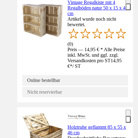
Vintage Regalkiste mit 4
Regalböden natur 50 x 15 x 40
cm
Artikel wurde noch nicht
bewertet.
(
0
)
Preis — 14,95 € * Alle Preise
inkl. MwSt. und ggf. zzgl.
Versandkosten pro ST
14,95
€
*
/
ST
Online bestellbar
Nicht reservierbar
Holztruhe geflammt 85 x 55 x
46 cm