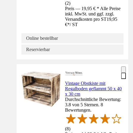
(
2
)
Preis — 19,95 € * Alle Preise
inkl. MwSt. und ggf. zzgl.
Versandkosten pro ST
19,95
€
*
/
ST
Online bestellbar
Reservierbar
Vintage Obstkiste mit
Regalboden geflammt 50 x 40
x 30 cm
Durchschnittliche Bewertung:
3.8 von 5 Sternen. 8
Bewertungen.
(
8
)