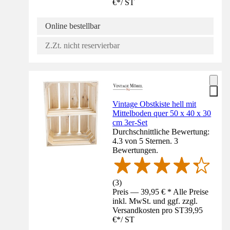
€
*
/
ST
Online bestellbar
Z.Zt. nicht reservierbar
Vintage Obstkiste hell mit
Mittelboden quer 50 x 40 x 30
cm 3er-Set
Durchschnittliche Bewertung:
4.3 von 5 Sternen. 3
Bewertungen.
(
3
)
Preis — 39,95 € * Alle Preise
inkl. MwSt. und ggf. zzgl.
Versandkosten pro ST
39,95
€
*
/
ST