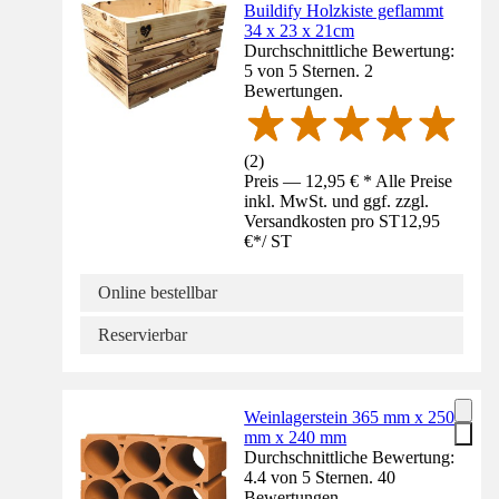
Buildify Holzkiste geflammt
34 x 23 x 21cm
Durchschnittliche Bewertung:
5 von 5 Sternen. 2
Bewertungen.
(
2
)
Preis — 12,95 € * Alle Preise
inkl. MwSt. und ggf. zzgl.
Versandkosten pro ST
12,95
€
*
/
ST
Online bestellbar
Reservierbar
Weinlagerstein 365 mm x 250
mm x 240 mm
Durchschnittliche Bewertung:
4.4 von 5 Sternen. 40
Bewertungen.