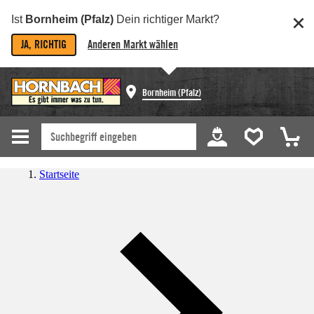
Ist
Bornheim (Pfalz)
Dein richtiger Markt?
JA, RICHTIG
Anderen Markt wählen
Bornheim (Pfalz)
Startseite