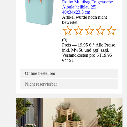
Rotho Multibag Tragetasche
Albula hellblau 25l
40x34x23,5 cm
Artikel wurde noch nicht
bewertet.
(
0
)
Preis — 19,95 € * Alle Preise
inkl. MwSt. und ggf. zzgl.
Versandkosten pro ST
19,95
€
*
/
ST
Online bestellbar
Nicht reservierbar
Anleitung