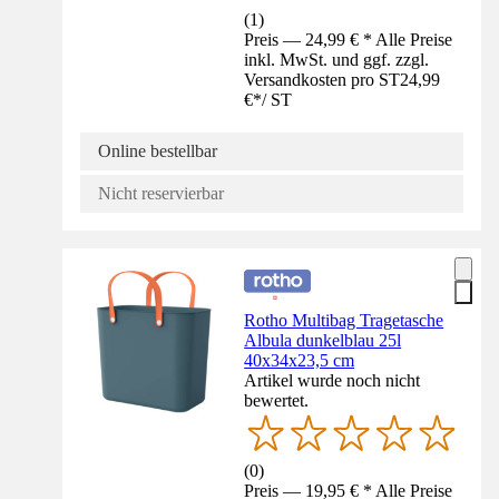
(
1
)
Preis — 24,99 € * Alle Preise
inkl. MwSt. und ggf. zzgl.
Versandkosten pro ST
24,99
€
*
/
ST
Online bestellbar
Nicht reservierbar
Rotho Multibag Tragetasche
Albula dunkelblau 25l
40x34x23,5 cm
Artikel wurde noch nicht
bewertet.
(
0
)
Preis — 19,95 € * Alle Preise