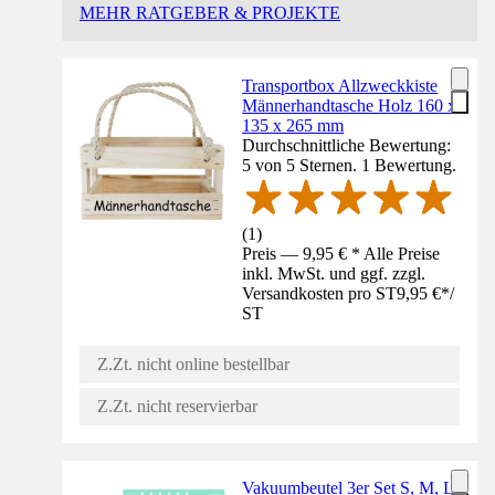
MEHR RATGEBER & PROJEKTE
Transportbox Allzweckkiste
Männerhandtasche Holz 160 x
135 x 265 mm
Durchschnittliche Bewertung:
5 von 5 Sternen. 1 Bewertung.
(
1
)
Preis — 9,95 € * Alle Preise
inkl. MwSt. und ggf. zzgl.
Versandkosten pro ST
9,95 €
*
/
ST
Z.Zt. nicht online bestellbar
Z.Zt. nicht reservierbar
Vakuumbeutel 3er Set S, M, L