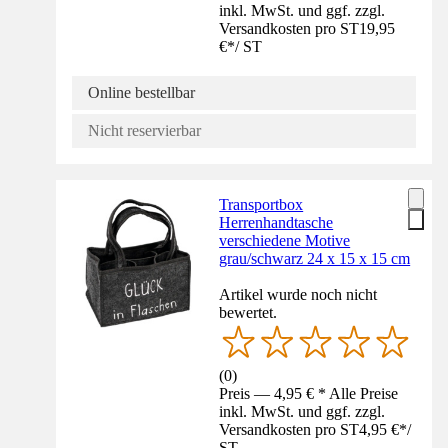
inkl. MwSt. und ggf. zzgl.
Versandkosten pro ST
19,95
€
*
/
ST
Online bestellbar
Nicht reservierbar
Transportbox
Herrenhandtasche
verschiedene Motive
grau/schwarz 24 x 15 x 15 cm
Artikel wurde noch nicht
bewertet.
(
0
)
Preis — 4,95 € * Alle Preise
inkl. MwSt. und ggf. zzgl.
Versandkosten pro ST
4,95 €
*
/
ST