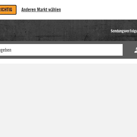
RICHTIG
Anderen Markt wählen
Sendungsverfolg