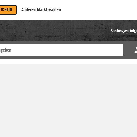
RICHTIG
Anderen Markt wählen
Sendungsverfolg