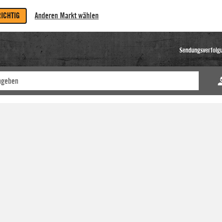
RICHTIG
Anderen Markt wählen
Sendungsverfolg