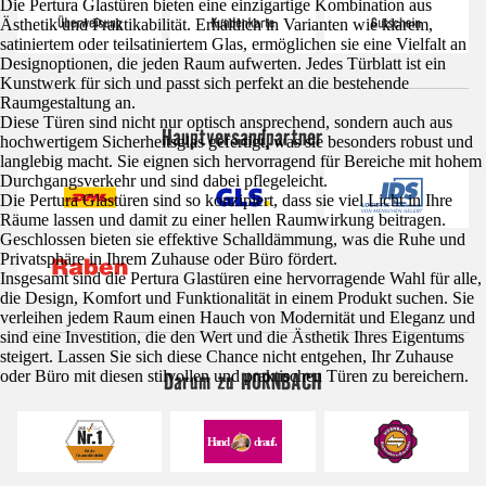
Die Pertura Glastüren bieten eine einzigartige Kombination aus
Ästhetik und Praktikabilität. Erhältlich in Varianten wie klarem,
satiniertem oder teilsatiniertem Glas, ermöglichen sie eine Vielfalt an
Designoptionen, die jeden Raum aufwerten. Jedes Türblatt ist ein
Kunstwerk für sich und passt sich perfekt an die bestehende
Raumgestaltung an.
Diese Türen sind nicht nur optisch ansprechend, sondern auch aus
Hauptversandpartner
hochwertigem Sicherheitsglas gefertigt, was sie besonders robust und
langlebig macht. Sie eignen sich hervorragend für Bereiche mit hohem
Durchgangsverkehr und sind dabei pflegeleicht.
Die Pertura Glastüren sind so konzipiert, dass sie viel Licht in Ihre
Räume lassen und damit zu einer hellen Raumwirkung beitragen.
Geschlossen bieten sie effektive Schalldämmung, was die Ruhe und
Privatsphäre in Ihrem Zuhause oder Büro fördert.
Insgesamt sind die Pertura Glastüren eine hervorragende Wahl für alle,
die Design, Komfort und Funktionalität in einem Produkt suchen. Sie
verleihen jedem Raum einen Hauch von Modernität und Eleganz und
sind eine Investition, die den Wert und die Ästhetik Ihres Eigentums
steigert. Lassen Sie sich diese Chance nicht entgehen, Ihr Zuhause
Darum zu HORNBACH
oder Büro mit diesen stilvollen und praktischen Türen zu bereichern.