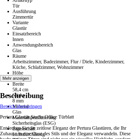
Artikeltyp
Tür
Ausführung
Zimmertür
Variante
Glastür
Einsatzbereich
Innen
Anwendungsbereich
Glas
Räume
Arbeitszimmer, Badezimmer, Flur / Diele, Kinderzimmer,
Küche, Schlafzimmer, Wohnzimmer
Höhe
208,5 cm
Mehr anzeigen
Breite
58,4 cm
Beschreibung
Stärke
8 mm
Bereich überspringen
Material
Glas
Pertura Glastür Studio Office Türblatt
Materialspezifizierung
Sicherheitsglas (ESG)
Entdecken Sie die zeitlose Eleganz der Pertura Glastüren, die Ihr
Eigenschaft
Zuhause in eine Oase des Stils und der Eleganz verwandeln. Diese
Lichtdurchlässig