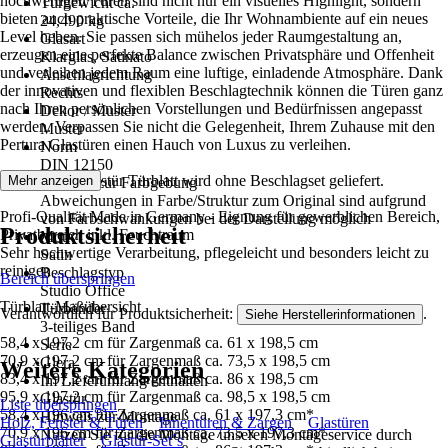
hochwertigen Türen sind nicht nur ein visuelles Highlight, sondern
Türgewicht ca.
bieten auch praktische Vorteile, die Ihr Wohnambiente auf ein neues
24,490 kg
Level heben. Sie passen sich mühelos jeder Raumgestaltung an,
Glasart
erzeugen eine perfekte Balance zwischen Privatsphäre und Offenheit
Klarglas, Satinato
und verleihen jedem Raum eine luftige, einladende Atmosphäre. Dank
Anschlagrichtung
der innovativen und flexiblen Beschlagtechnik können die Türen ganz
Rechts
nach Ihren persönlichen Vorstellungen und Bedürfnissen angepasst
Dekor / Muster
werden. Verpassen Sie nicht die Gelegenheit, Ihrem Zuhause mit den
Muster
Pertura Glastüren einen Hauch von Luxus zu verleihen.
Norm
DIN 12150
Das Pertura Glastür Türblatt wird ohne Beschlagset geliefert.
Mehr anzeigen
Hinweis zur Farbgebung
Abweichungen in Farbe/Struktur zum Original sind aufgrund
Profi-Qualität Made in Germany - Eignung für gewerblichen Bereich,
von Farbschwankungen bei der Darstellung möglich
Produktsicherheit
Privatbereich inkl. Feuchtraum
Motiv
Sehr hochwertige Verarbeitung, pflegeleicht und besonders leicht zu
Satin
reinigen
Beschlagstyp
Bereich überspringen
Studio Office
Türblatt-Maßübersicht
Türbänder
Verantwortlich für Produktsicherheit:
.
Siehe Herstellerinformationen
3-teiliges Band
58,4 x 197,2 cm für Zargenmaß ca. 61 x 198,5 cm
Serie
70,9 x 197,2 cm für Zargenmaß ca. 73,5 x 198,5 cm
Glera
Weitere Kategorien
83,4 x 197,2 cm für Zargenmaß ca. 86 x 198,5 cm
Im Lieferumfang enthalten
95,9 x 197,2 cm für Zargenmaß ca. 98,5 x 198,5 cm
Glastür
Liste überspringen
58,4 x 196 cm für Zargenmaß ca. 61 x 197,3 cm*
Hinweis zur Montage
Holz, Fenster & Türen
Innentüren & Zargen
Glastüren
70,9 x 196 cm für Zargenmaß ca. 73,5 x 197,3 cm*
Nutzen Sie für die Montage unseren Montageservice durch
Glastürblätter
Glastür-Set´s