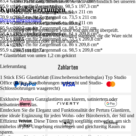
83,4 x 196 cm für Zargenmaß ca. 86 x 197,3 cm*
einen Fachmann. Informieren Sie sich unverbindlich bei unseren
95,9 x 196 cm für Zargenmaß ca. 98,5 x 197,3 cm*
Fachverkäufern im Markt.
Kundenbewertungen
58,4 x 209,7 cm für Zargenmaß ca. 61 x 211 cm
Nicht im Lieferumfang enthalten
70,9 x 209,7 cm für Zargenmaß ca. 73,5 x 211 cm
Glastürbeschlag, Zarge
Bereich überspringen
83,4 x 209,7 cm für Zargenmaß ca. 86 x 211 cm
Oberfläche/Oberflächenbehandlung
95,9 x 209,7 cm für Zargenmaß ca. 98,5 x 211 cm
Sandgestrahlt
Die Echtheit der Bewertungen wurde von uns nicht überprüft.
58,4 x 208,5 cm für Zargenmaß ca. 61 x 209,8 cm*
AKN (Artikelkurznummer)
Bewertungen können auch von Kunden stammen, die die Ware nicht
70,9 x 208,5 cm für Zargenmaß ca. 73,5 x 209,8 cm*
A8Z6
nachweislich genutzt oder gekauft haben.
83,4 x 208,5 cm für Zargenmaß ca. 86 x 209,8 cm*
EAN
95,9 x 208,5 cm für Zargenmaß ca. 98,5 x 209,8 cm*
4306516182374
* Glastürblatt von unten 1,2 cm gekürzt
Zahlarten
Lieferumfang
1 Stück ESG Glastürblatt (Einscheibensicherheitsglas) Typ Studio
Office (Office-Bandbohrungen senkrecht und Studio-
Schlossbohrungen waagerecht)
Exklusive Pertura Ganzglastüren aus klarem, satiniertem oder
teilsatiniertem Glas.
Entdecken Sie die Eleganz und Funktionalität der Pertura Glastüren,
eine ideale Ergänzung für jeden Wohn- oder Bürobereich, der Stil und
Effizienz vereint. Diese Türen wurden sorgfältig entworfen, um sich
mühelos in jede Umgebung einzufügen und gleichzeitig Raum zu
sparen.