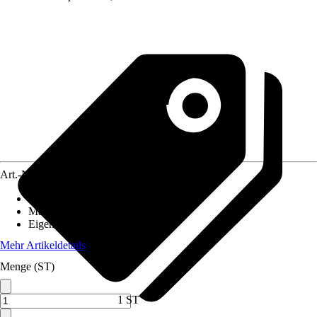
Art.-Nr.
1460602
Ausführung
:
Falttürlamelle
Material
:
Kunststoff
Eigenschaft
:
Kürzbar
Mehr Artikeldetails
Menge (ST)
1 ST