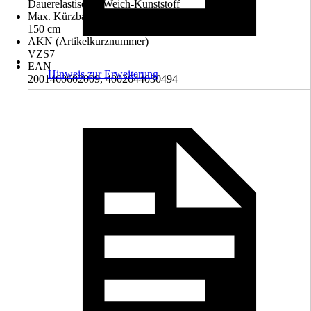
Dauerelastischer Weich-Kunststoff
Max. Kürzbar
150 cm
AKN (Artikelkurznummer)
VZS7
EAN
Hinweis zur Erweiterung
2001460602009, 4002644030494