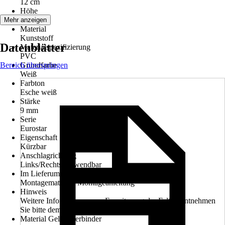
12 cm
Höhe
205 cm
Mehr anzeigen
Material
Kunststoff
Datenblätter
Materialspezifizierung
PVC
Bereich überspringen
Grundfarbe
Weiß
Farbton
Esche weiß
Stärke
9 mm
Serie
Eurostar
Eigenschaft
Kürzbar
Anschlagrichtung
Links/Rechts verwendbar
Im Lieferumfang enthalten
Montagematerial, Montageanleitung
Hinweis
Weitere Informationen zur Erweiterung der Falttür entnehmen
Sie bitte dem Datenblatt
Material Gelenkverbinder