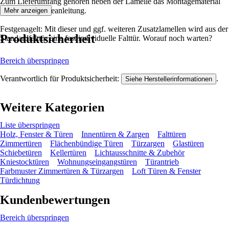
Zum Lieferumfang gehören neben der Lamelle das Montagematerial
und die Montageanleitung.
Mehr anzeigen
Festgenagelt: Mit dieser und ggf. weiteren Zusatzlamellen wird aus der
Produktsicherheit
Standardfalttür eine fast individuelle Falttür. Worauf noch warten?
Bereich überspringen
Verantwortlich für Produktsicherheit:
.
Siehe Herstellerinformationen
Weitere Kategorien
Liste überspringen
Holz, Fenster & Türen
Innentüren & Zargen
Falttüren
Zimmertüren
Flächenbündige Türen
Türzargen
Glastüren
Schiebetüren
Kellertüren
Lichtausschnitte & Zubehör
Kniestocktüren
Wohnungseingangstüren
Türantrieb
Farbmuster Zimmertüren & Türzargen
Loft Türen & Fenster
Türdichtung
Kundenbewertungen
Bereich überspringen