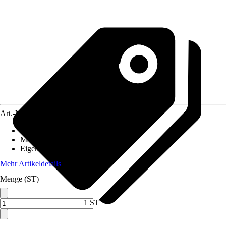
Art.-Nr.
1460613
Ausführung
:
Falttürlamelle
Material
:
Kunststoff
Eigenschaft
:
Kürzbar
Mehr Artikeldetails
Menge (ST)
1 ST