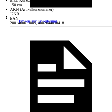
Max. Kürzbar
150 cm
AKN (Artikelkurznummer)
J2NR
EAN
Hinweis zur Erweiterung
2001460613005, 4002644030418