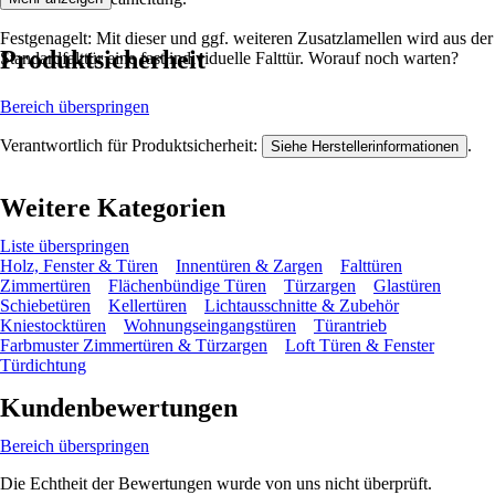
Festgenagelt: Mit dieser und ggf. weiteren Zusatzlamellen wird aus der
Produktsicherheit
Standardfalttür eine fast individuelle Falttür. Worauf noch warten?
Bereich überspringen
Verantwortlich für Produktsicherheit:
.
Siehe Herstellerinformationen
Weitere Kategorien
Liste überspringen
Holz, Fenster & Türen
Innentüren & Zargen
Falttüren
Zimmertüren
Flächenbündige Türen
Türzargen
Glastüren
Schiebetüren
Kellertüren
Lichtausschnitte & Zubehör
Kniestocktüren
Wohnungseingangstüren
Türantrieb
Farbmuster Zimmertüren & Türzargen
Loft Türen & Fenster
Türdichtung
Kundenbewertungen
Bereich überspringen
Die Echtheit der Bewertungen wurde von uns nicht überprüft.