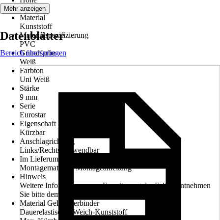
205 cm
Mehr anzeigen
Material
Kunststoff
Datenblätter
Materialspezifizierung
PVC
Bereich überspringen
Grundfarbe
Weiß
Farbton
Uni Weiß
Stärke
9 mm
Serie
Eurostar
Eigenschaft
Kürzbar
Anschlagrichtung
Links/Rechts verwendbar
Im Lieferumfang enthalten
Montagematerial, Montageanleitung
Hinweis
Weitere Informationen zur Erweiterung der Falttür entnehmen
Sie bitte dem Datenblatt
Material Gelenkverbinder
Dauerelastischer Weich-Kunststoff