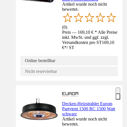
Artikel wurde noch nicht
bewertet.
(
0
)
Preis — 169,10 € * Alle Preise
inkl. MwSt. und ggf. zzgl.
Versandkosten pro ST
169,10
€
*
/
ST
Online bestellbar
Nicht reservierbar
Decken-Heizstrahler Eurom
Partytent 1500 RC 1500 Watt
schwarz
Artikel wurde noch nicht
bewertet.