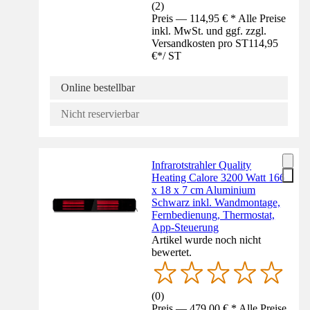
(
2
)
Preis — 114,95 € * Alle Preise
inkl. MwSt. und ggf. zzgl.
Versandkosten pro ST
114,95
€
*
/
ST
Online bestellbar
Nicht reservierbar
Infrarotstrahler Quality
Heating Calore 3200 Watt 166
x 18 x 7 cm Aluminium
Schwarz inkl. Wandmontage,
Fernbedienung, Thermostat,
App-Steuerung
Artikel wurde noch nicht
bewertet.
(
0
)
Preis — 479,00 € * Alle Preise