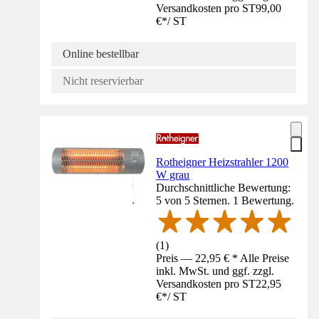
Versandkosten pro ST
99,00
€
*
/
ST
Online bestellbar
Nicht reservierbar
Rotheigner Heizstrahler 1200
W grau
Durchschnittliche Bewertung:
5 von 5 Sternen. 1 Bewertung.
(
1
)
Preis — 22,95 € * Alle Preise
inkl. MwSt. und ggf. zzgl.
Versandkosten pro ST
22,95
€
*
/
ST