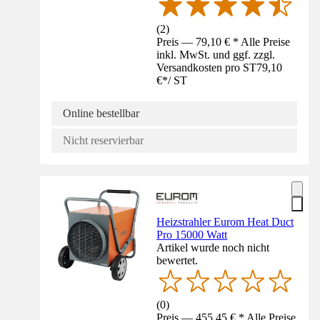
(
2
)
Preis — 79,10 € * Alle Preise
inkl. MwSt. und ggf. zzgl.
Versandkosten pro ST
79,10
€
*
/
ST
Online bestellbar
Nicht reservierbar
Heizstrahler Eurom Heat Duct
Pro 15000 Watt
Artikel wurde noch nicht
bewertet.
(
0
)
Preis — 455,45 € * Alle Preise