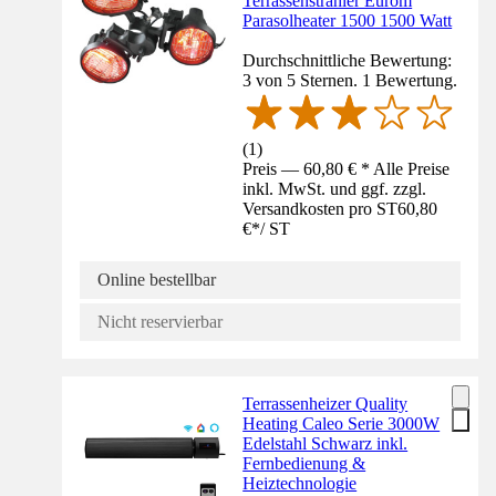
Terrassenstrahler Eurom
Parasolheater 1500 1500 Watt
Durchschnittliche Bewertung:
3 von 5 Sternen. 1 Bewertung.
(
1
)
Preis — 60,80 € * Alle Preise
inkl. MwSt. und ggf. zzgl.
Versandkosten pro ST
60,80
€
*
/
ST
Online bestellbar
Nicht reservierbar
Terrassenheizer Quality
Heating Caleo Serie 3000W
Edelstahl Schwarz inkl.
Fernbedienung &
Heiztechnologie