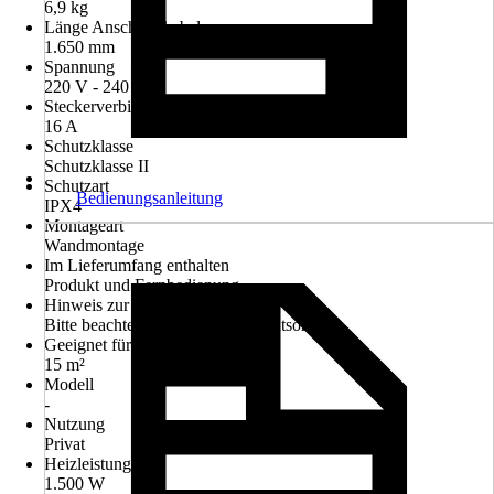
6,9 kg
Länge Anschlusskabel
1.650 mm
Spannung
220 V - 240 V
Steckerverbindung für
16 A
Schutzklasse
Schutzklasse II
Schutzart
Bedienungsanleitung
IPX4
Montageart
Wandmontage
Im Lieferumfang enthalten
Produkt und Fernbedienung
Hinweis zur Entsorgung
Bitte beachte die Hinweise zur Entsorgung
Geeignet für Räume bis zu
15 m²
Modell
-
Nutzung
Privat
Heizleistung
1.500 W