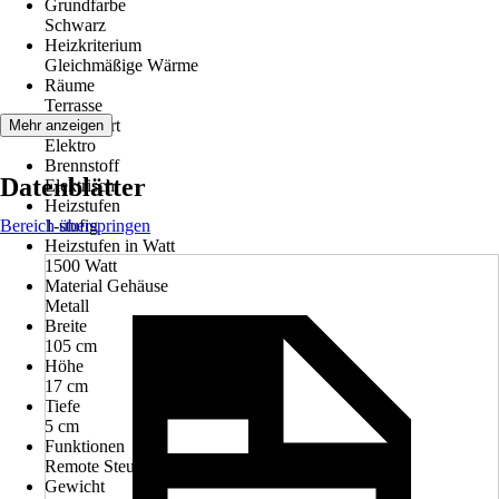
Grundfarbe
Schwarz
Heizkriterium
Gleichmäßige Wärme
Räume
Terrasse
Betriebsart
Mehr anzeigen
Elektro
Brennstoff
Datenblätter
Elektrisch
Heizstufen
Bereich überspringen
1-stufig
Heizstufen in Watt
1500 Watt
Material Gehäuse
Metall
Breite
105 cm
Höhe
17 cm
Tiefe
5 cm
Funktionen
Remote Steuerung
Gewicht