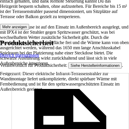
einfach gehalten, und dank Remote Steuerung kannst Du das
Heizgerät bequem schalten, ohne aufzustehen. Für Bereiche bis 15 m²
ist der Terrassenstrahler passend dimensioniert, um Sitzplätze auf
Terrasse oder Balkon gezielt zu temperieren.
Das Metallgehäuse ist auf den Einsatz im Außenbereich ausgelegt, und
Mehr anzeigen
mit IPX4 ist der Strahler gegen Spritzwasser geschützt, was bei
wechselhaftem Wetter zusätzliche Sicherheit gibt. Durch die
Produktsicherheit
Wandmontage bleibt die Stellfläche frei und die Wärme kann von oben
ausgerichtet werden, während das 1650 mm lange Anschlusskabel
Spielraum bei der Platzierung nahe einer Steckdose bietet. Die
Bereich überspringen
schwarze Ausführung wirkt zurückhaltend und lässt sich in viele
Außenbereiche integrieren.
Verantwortlich für Produktsicherheit:
.
Siehe Herstellerinformationen
Festgezurrt: Dieser elektrische Infrarot-Terrassenstrahler zur
Wandmontage liefert unkomplizierte, direkt spürbare Wärme mit
Fernbedienung und ist für den spritzwassergeschützten Einsatz im
Außenbereich geeignet.