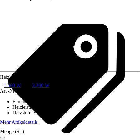
Heizleistung
1.500 W
3.200 W
Art.-Nr.
10613923
Funktionen
:
Remote Steuerung
Heizleistung
:
1.500 W
Heizstufen
:
1-stufig
Mehr Artikeldetails
Menge (ST)