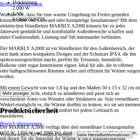
Heizleistung
Bereich überspringen
2.000 W
EAN
Wussten Sie, dass Sie eine warme Umgebung im Freien genießen
8436607026785
können, ohne viel Aufwand oder kostspielige Installationen? Mit dem
elektrischen Wandheizer MARBLY A2000 können Sie zu jeder
Jahreszeit gemütliche und komfortable Außenbereiche schaffen und
dabei Funktionalität, Leistung und Stil miteinander verbinden.
Der MARBLY A2000 ist ein Wandheizer für den Außenbereich, der
sich dank seines kompakten Designs und der Schutzart IPX4, die ihn
spritzwassergeschützt macht, perfekt für Terrassen, Innenhöfe,
Balkone oder sogar Innenräume eignet. Ideal für alle, die in offenen
oder halbgeschlossenen Räumen sicher und effizient für Wärme sorgen
wollen.
Mit einem Gewicht von nur 1,8 kg und den Maßen 50 x 15 x 32 cm ist
dieser Kocher leicht, einfach zu installieren und passt sich an
Mehr anzeigen
verschiedene Arten von Wänden oder Strukturen an. Sein verstellbarer
Winkel ermöglicht es, die Wärme dorthin zu lenken, wo sie am meisten
Produktsicherheit
gebraucht wird, und so den Komfort bei jedem Gebrauch zu
maximieren.
Bereich überspringen
Der MARBLY A2000 verfügt über drei einstellbare Leistungsstufen
(650 W, 1350 W und 2000 W), dank seiner drei Quarz-Heizelemente,
Verantwortlich für Produktsicherheit:
.
Siehe Herstellerinformationen
mit denen Sie die Intensität der Wärme je nach Raumtemperatur