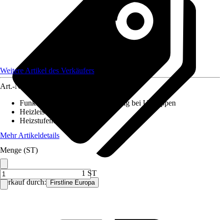
Weitere Artikel des Verkäufers
Art.-Nr.
12703363
Funktionen
:
Sicherheitsabschaltung bei Umkippen
Heizleistung
:
2.000 W
Heizstufen
:
Stufenlos
Mehr Artikeldetails
Menge (ST)
1 ST
Verkauf durch:
Firstline Europa