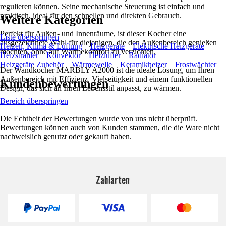
regulieren können. Seine mechanische Steuerung ist einfach und
praktisch, ideal für den schnellen und direkten Gebrauch.
Weitere Kategorien
Perfekt für Außen- und Innenräume, ist dieser Kocher eine
Liste überspringen
ausgezeichnete Wahl für diejenigen, die den Außenbereich genießen
Heizen, Klima & Lüftung
Heizgeräte
Elektrische Heizgeräte
möchten, ohne auf Wärmekomfort zu verzichten.
Heizstrahler
Konvektor
Heizlüfter
Radiator
Heizgeräte Zubehör
Wärmewelle
Keramikheizer
Frostwächter
Der Wandkocher MARBLY A2000 ist die ideale Lösung, um Ihren
Außenbereich mit Effizienz, Vielseitigkeit und einem funktionellen
Kundenbewertungen
Design, das sich an Ihren Lebensstil anpasst, zu wärmen.
Bereich überspringen
Die Echtheit der Bewertungen wurde von uns nicht überprüft.
Bewertungen können auch von Kunden stammen, die die Ware nicht
nachweislich genutzt oder gekauft haben.
Zahlarten