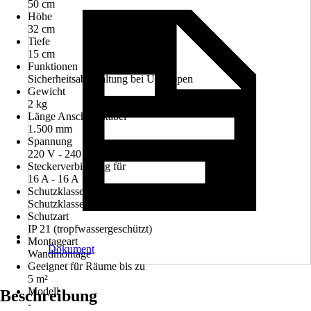
50 cm
Höhe
32 cm
Tiefe
15 cm
Funktionen
Sicherheitsabschaltung bei Umkippen
Gewicht
2 kg
Länge Anschlusskabel
1.500 mm
Spannung
220 V - 240 V
Steckerverbindung für
16 A - 16 A
Schutzklasse
Schutzklasse I
Schutzart
IP 21 (tropfwassergeschützt)
Montageart
Dokument
Wandmontage
Geeignet für Räume bis zu
5 m²
Modell
Beschreibung
-