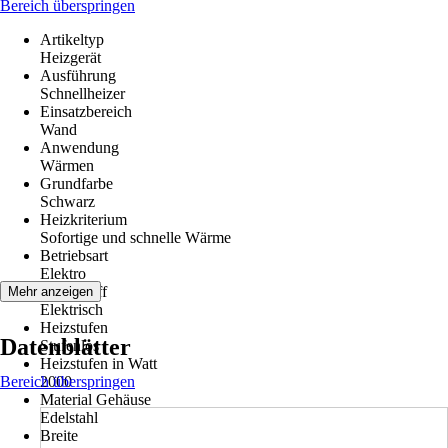
Bereich überspringen
Artikeltyp
Heizgerät
Ausführung
Schnellheizer
Einsatzbereich
Wand
Anwendung
Wärmen
Grundfarbe
Schwarz
Heizkriterium
Sofortige und schnelle Wärme
Betriebsart
Elektro
Brennstoff
Mehr anzeigen
Elektrisch
Heizstufen
Datenblätter
Stufenlos
Heizstufen in Watt
Bereich überspringen
2000
Material Gehäuse
Edelstahl
Breite