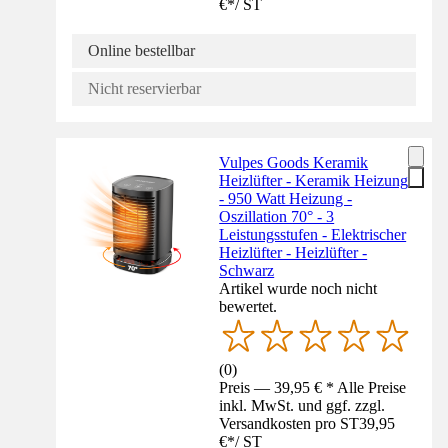
€
*
/
ST
Online bestellbar
Nicht reservierbar
Vulpes Goods Keramik
Heizlüfter - Keramik Heizung
- 950 Watt Heizung -
Oszillation 70° - 3
Leistungsstufen - Elektrischer
Heizlüfter - Heizlüfter -
Schwarz
Artikel wurde noch nicht
bewertet.
(
0
)
Preis — 39,95 € * Alle Preise
inkl. MwSt. und ggf. zzgl.
Versandkosten pro ST
39,95
€
*
/
ST