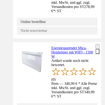
inkl. MwSt. und ggf. zzgl.
Versandkosten pro ST
278,99
€
*
/
ST
Online bestellbar
Nicht reservierbar
Energiesparender Mica-
Heizkörper mit WIFI - 1500
W
Artikel wurde noch nicht
bewertet.
(
0
)
Preis — 340,99 € * Alle Preise
inkl. MwSt. und ggf. zzgl.
Versandkosten pro ST
340,99
€
*
/
ST