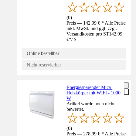
(
0
)
Preis — 142,99 € * Alle Preise
inkl. MwSt. und ggf. zzgl.
Versandkosten pro ST
142,99
€
*
/
ST
Online bestellbar
Nicht reservierbar
Energiesparender Mica-
Heizkörper mit WIFI - 1000
W
Artikel wurde noch nicht
bewertet.
(
0
)
Preis — 278,99 € * Alle Preise