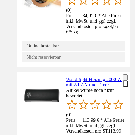
(
0
)
Preis — 34,95 € * Alle Preise
inkl. MwSt. und ggf. zzgl.
Versandkosten pro kg
34,95
€
*
/
kg
Online bestellbar
Nicht reservierbar
Wand-Split-Heizung 2000 W
mit WLAN und Timer
Artikel wurde noch nicht
bewertet.
(
0
)
Preis — 113,99 € * Alle Preise
inkl. MwSt. und ggf. zzgl.
Versandkosten pro ST
113,99