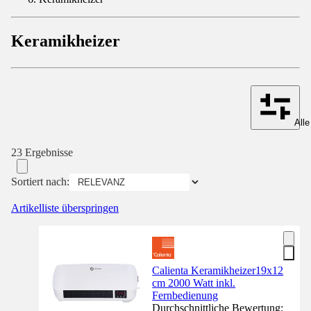
Keramikheizer
Alle
23 Ergebnisse
Sortiert nach:
Artikelliste überspringen
Calienta Keramikheizer19x12
cm 2000 Watt inkl.
Fernbedienung
Durchschnittliche Bewertung: