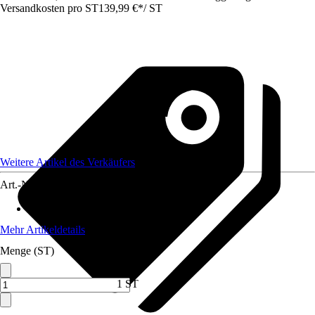
Versandkosten pro ST
139,99 €
*
/
ST
Weitere Artikel des Verkäufers
Art.-Nr.
12468497
Artikeltyp
:
Heizgerät
Mehr Artikeldetails
Menge (ST)
1 ST