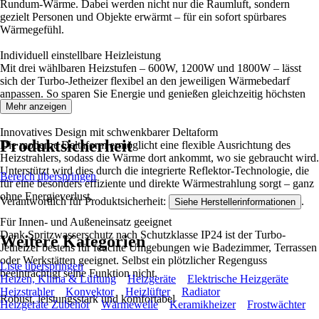
Rundum-Wärme. Dabei werden nicht nur die Raumluft, sondern
gezielt Personen und Objekte erwärmt – für ein sofort spürbares
Wärmegefühl.
Individuell einstellbare Heizleistung
Mit drei wählbaren Heizstufen – 600W, 1200W und 1800W – lässt
sich der Turbo-Jetheizer flexibel an den jeweiligen Wärmebedarf
anpassen. So sparen Sie Energie und genießen gleichzeitig höchsten
Komfort.
Mehr anzeigen
Innovatives Design mit schwenkbarer Deltaform
Produktsicherheit
Die moderne Deltaform ermöglicht eine flexible Ausrichtung des
Heizstrahlers, sodass die Wärme dort ankommt, wo sie gebraucht wird.
Unterstützt wird dies durch die integrierte Reflektor-Technologie, die
Bereich überspringen
für eine besonders effiziente und direkte Wärmestrahlung sorgt – ganz
ohne Energieverlust.
Verantwortlich für Produktsicherheit:
.
Siehe Herstellerinformationen
Für Innen- und Außeneinsatz geeignet
Dank Spritzwasserschutz nach Schutzklasse IP24 ist der Turbo-
Weitere Kategorien
Jetheizer bestens für feuchte Umgebungen wie Badezimmer, Terrassen
oder Werkstätten geeignet. Selbst ein plötzlicher Regenguss
Liste überspringen
beeinträchtigt seine Funktion nicht.
Heizen, Klima & Lüftung
Heizgeräte
Elektrische Heizgeräte
Heizstrahler
Konvektor
Heizlüfter
Radiator
Robust, leistungsstark und komfortabel
Heizgeräte Zubehör
Wärmewelle
Keramikheizer
Frostwächter