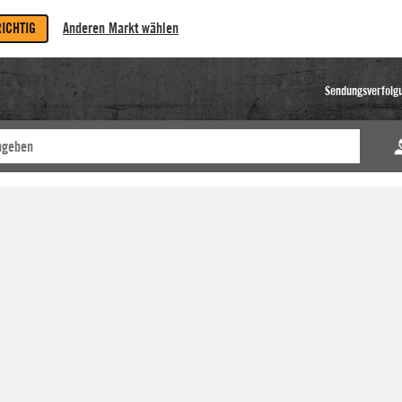
RICHTIG
Anderen Markt wählen
Sendungsverfolg