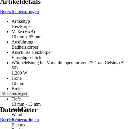
Artikeldetails
Bereich überspringen
Artikeltyp
Heizkörper
Maße (HxB)
10 mm x 55 mm
Ausführung
Badheizkörper
Anschluss Heizkörper
Einseitig seitlich
Wärmeleistung bei Vorlauftemperatur von 75 Grad Celsius (ΔT:
50)
1.200 W
Höhe
10 mm
Breite
55 mm
Mehr anzeigen
Tiefe
13 mm - 13 mm
Datenblätter
Anschluss
Wand
Bereich überspringen
Betriebsart
Elektro