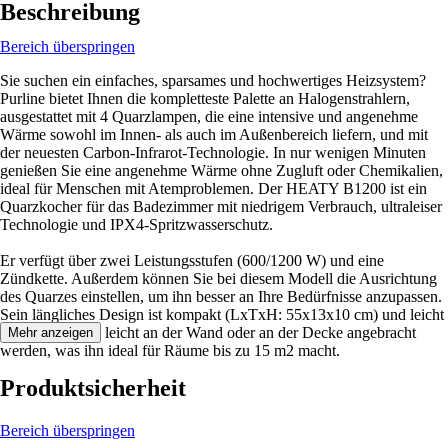
Beschreibung
Bereich überspringen
Sie suchen ein einfaches, sparsames und hochwertiges Heizsystem?
Purline bietet Ihnen die kompletteste Palette an Halogenstrahlern,
ausgestattet mit 4 Quarzlampen, die eine intensive und angenehme
Wärme sowohl im Innen- als auch im Außenbereich liefern, und mit
der neuesten Carbon-Infrarot-Technologie. In nur wenigen Minuten
genießen Sie eine angenehme Wärme ohne Zugluft oder Chemikalien,
ideal für Menschen mit Atemproblemen. Der HEATY B1200 ist ein
Quarzkocher für das Badezimmer mit niedrigem Verbrauch, ultraleiser
Technologie und IPX4-Spritzwasserschutz.
Er verfügt über zwei Leistungsstufen (600/1200 W) und eine
Zündkette. Außerdem können Sie bei diesem Modell die Ausrichtung
des Quarzes einstellen, um ihn besser an Ihre Bedürfnisse anzupassen.
Sein längliches Design ist kompakt (LxTxH: 55x13x10 cm) und leicht
(1 kg) und kann leicht an der Wand oder an der Decke angebracht
Mehr anzeigen
werden, was ihn ideal für Räume bis zu 15 m2 macht.
Produktsicherheit
Bereich überspringen