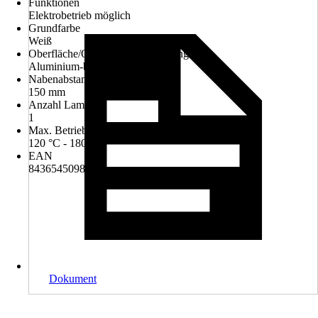
Funktionen
Elektrobetrieb möglich
Grundfarbe
Weiß
Oberfläche/Oberflächenbehandlung
Aluminium-beschichtet
Nabenabstand
150 mm
Anzahl Lamellen
1
Max. Betriebstemperatur
120 °C - 180 °C
EAN
8436545098370
Dokument