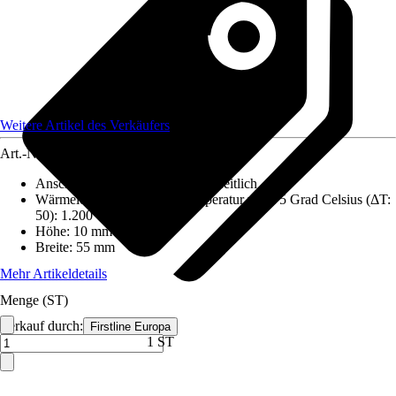
Weitere Artikel des Verkäufers
Art.-Nr.
12702356
Anschluss Heizkörper
:
Einseitig seitlich
Wärmeleistung bei Vorlauftemperatur von 75 Grad Celsius (ΔT:
50)
:
1.200 W
Höhe
:
10 mm
Breite
:
55 mm
Mehr Artikeldetails
Menge (ST)
Verkauf durch:
Firstline Europa
1 ST