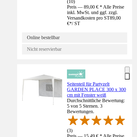
(
10
)
Preis — 89,00 € * Alle Preise
inkl. MwSt. und ggf. zzgl.
Versandkosten pro ST
89,00
€
*
/
ST
Online bestellbar
Nicht reservierbar
Seitenteil für Partyzelt
GARDEN PLACE 300 x 300
cm mit Fenster weiß
Durchschnittliche Bewertung:
5 von 5 Sternen. 3
Bewertungen.
(
3
)
Preis — 15,49 € * Alle Preise