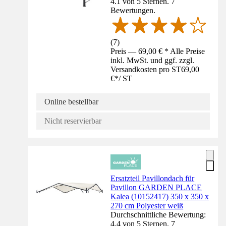
4.1 von 5 Sternen. 7
Bewertungen.
(
7
)
Preis — 69,00 € * Alle Preise
inkl. MwSt. und ggf. zzgl.
Versandkosten pro ST
69,00
€
*
/
ST
Online bestellbar
Nicht reservierbar
Ersatzteil Pavillondach für
Pavillon GARDEN PLACE
Kalea (10152417) 350 x 350 x
270 cm Polyester weiß
Durchschnittliche Bewertung:
4.4 von 5 Sternen. 7