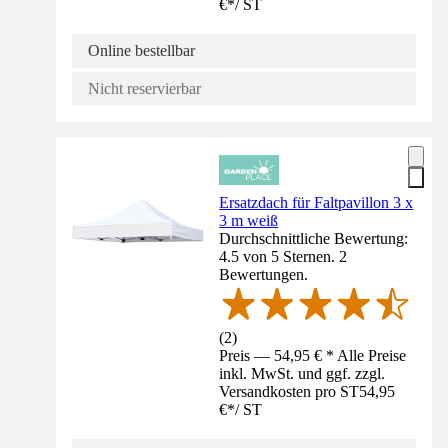
€
*
/
ST
Online bestellbar
Nicht reservierbar
Ersatzdach für Faltpavillon 3 x
3 m weiß
Durchschnittliche Bewertung:
4.5 von 5 Sternen. 2
Bewertungen.
(
2
)
Preis — 54,95 € * Alle Preise
inkl. MwSt. und ggf. zzgl.
Versandkosten pro ST
54,95
€
*
/
ST