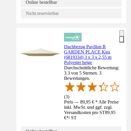
Online bestellbar
Nicht reservierbar
Dachbezug Pavillon R
GARDEN PLACE Kira
(6819334) 3 x 3 x 2,55 m
Polyester beige
Durchschnittliche Bewertung:
3.3 von 5 Sternen. 3
Bewertungen.
(
3
)
Preis — 89,95 € * Alle Preise
inkl. MwSt. und ggf. zzgl.
Versandkosten pro ST
89,95
€
*
/
ST