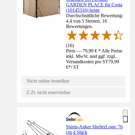
GARDEN PLACE für Costa
(10145316) beige
Durchschnittliche Bewertung:
4.4 von 5 Sternen. 16
Bewertungen.
(
16
)
Preis — 79,99 € * Alle Preise
inkl. MwSt. und ggf. zzgl.
Versandkosten pro ST
79,99
€
*
/
ST
Nicht online bestellbar
Z.Zt. nicht reservierbar
Sturm-Anker ShelterLogic 76
cm 4 Stück