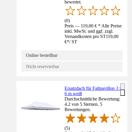
bewertet.
(
0
)
Preis — 119,00 € * Alle Preise
inkl. MwSt. und ggf. zzgl.
Versandkosten pro ST
119,00
€
*
/
ST
Online bestellbar
Nicht reservierbar
Ersatzdach für Faltpavillon 3 x
6 m weiß
Durchschnittliche Bewertung:
4.2 von 5 Sternen. 5
Bewertungen.
(
5
)