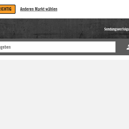
RICHTIG
Anderen Markt wählen
Sendungsverfolg