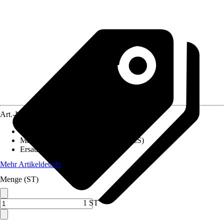
Art.-Nr.
10273455
Artikeltyp
:
Pavillondach
Materialspezifizierung
:
Polyester (PES)
Ersatzteil/Zubehör für
:
Pavillon
Mehr Artikeldetails
Menge (ST)
1 ST