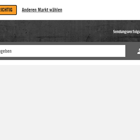
RICHTIG
Anderen Markt wählen
Sendungsverfolg