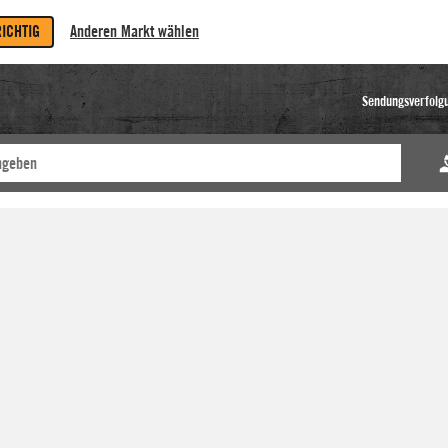
RICHTIG
Anderen Markt wählen
Sendungsverfolg