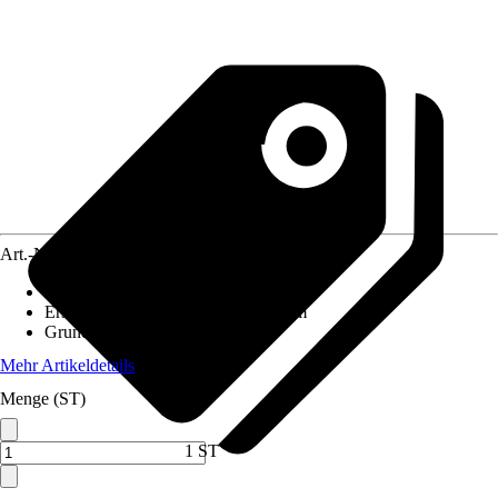
Art.-Nr.
10536387
Artikeltyp
:
Ersatzteil
Ersatzteil/Zubehör für
:
Sonnenschirm
Grundfarbe
:
Aluminium
Mehr Artikeldetails
Menge (ST)
1 ST