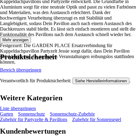
Kuppeldachpavillons und Partyzelte entwickelt. Die Grundfarbe in
Aluminium sorgt für eine neutrale Optik und passt zu vielen Farbtönen
und Materialien, was den Austausch erleichtert. Dank der
hochwertigen Verarbeitung überzeugt es mit Stabilität und
Langlebigkeit, sodass Dein Pavillon auch nach einem Austausch des
Dachkreuzes stabil bleibt. Es lässt sich einfach montieren und stellt die
Funktionalität des Pavillons nach dem Austausch schnell wieder her.
Mehr anzeigen
Festgezurrt: Die GARDEN PLACE Ersatzverbindung für
Kuppeldachpavillon Partyzelt Jessie sorgt dafür, dass Dein Pavillon
Produktsicherheit
stabil bleibt und die geplanten Veranstaltungen reibungslos stattfinden
können.
Bereich überspringen
Verantwortlich für Produktsicherheit:
.
Siehe Herstellerinformationen
Weitere Kategorien
Liste überspringen
Garten
Sonnenschutz
Sonnenschutz-Zubehör
Zubehör für Partyzelte & Pavillons
Zubehör für Sonnensegel
Kundenbewertungen