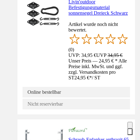
Livin'outdoor
Befestigungsmaterial
sonnensegel Dreieck Schwarz
Artikel wurde noch nicht
bewertet.
(
0
)
UVP: 34,95 €
UVP
34,95 €
Unser Preis — 24,95 € * Alle
Preise inkl. MwSt. und ggf.
zzgl. Versandkosten pro
ST
24,95 €
*
/
ST
Online bestellbar
Nicht reservierbar
Schraub-Erdanker anthrazit 65