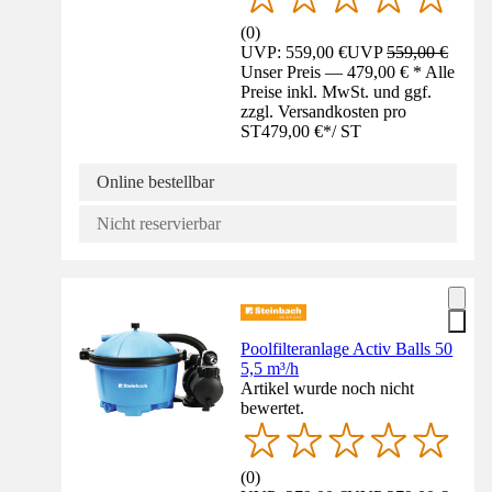
(
0
)
UVP: 559,00 €
UVP
559,00 €
Unser Preis — 479,00 € * Alle
Preise inkl. MwSt. und ggf.
zzgl. Versandkosten pro
ST
479,00 €
*
/
ST
Online bestellbar
Nicht reservierbar
Poolfilteranlage Activ Balls 50
5,5 m³/h
Artikel wurde noch nicht
bewertet.
(
0
)