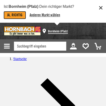
Ist
Bornheim (Pfalz)
Dein richtiger Markt?
JA, RICHTIG
Anderen Markt wählen
Bornheim (Pfalz)
Startseite