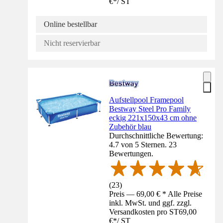
€
*
/
ST
Online bestellbar
Nicht reservierbar
Aufstellpool Framepool
Bestway Steel Pro Family
eckig 221x150x43 cm ohne
Zubehör blau
Durchschnittliche Bewertung:
4.7 von 5 Sternen. 23
Bewertungen.
(
23
)
Preis — 69,00 € * Alle Preise
inkl. MwSt. und ggf. zzgl.
Versandkosten pro ST
69,00
€
*
/
ST