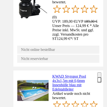
bewertet.
(
0
)
UVP: 189,00 €
UVP
189,00 €
Unser Preis — 124,99 € * Alle
Preise inkl. MwSt. und ggf.
zzgl. Versandkosten pro
ST
124,99 €
*
/
ST
Nicht online bestellbar
Nicht reservierbar
KWAD Styropor Pool
4x3x1,5m mit 0,6mm
Innenhülle blau mit
Edelstahlleiter
Artikel wurde noch nicht
bewertet.