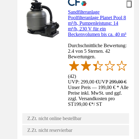
Sandfilteranlage
Poolfilteranlage Planet Pool 8
m³/h, Pumpenleistung: 14
m³/h, 230 V für ein
Beckenvolumen bis ca. 40 m³
Durchschnittliche Bewertung:
2.4 von 5 Sternen. 42
Bewertungen.
(
42
)
UVP: 299,00 €
UVP
299,00 €
Unser Preis — 199,00 € * Alle
Preise inkl. MwSt. und ggf.
zzgl. Versandkosten pro
ST
199,00 €
*
/
ST
Z.Zt. nicht online bestellbar
Z.Zt. nicht reservierbar