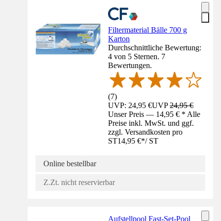
Filtermaterial Bälle 700 g
Karton
Durchschnittliche Bewertung:
4 von 5 Sternen. 7
Bewertungen.
(
7
)
UVP: 24,95 €
UVP
24,95 €
Unser Preis — 14,95 € * Alle
Preise inkl. MwSt. und ggf.
zzgl. Versandkosten pro
ST
14,95 €
*
/
ST
Online bestellbar
Z.Zt. nicht reservierbar
Aufstellpool Fast-Set-Pool