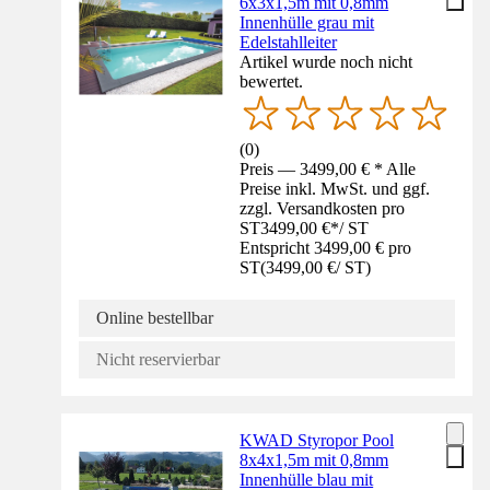
6x3x1,5m mit 0,8mm
Innenhülle grau mit
Edelstahlleiter
Artikel wurde noch nicht
bewertet.
(
0
)
Preis — 3499,00 € * Alle
Preise inkl. MwSt. und ggf.
zzgl. Versandkosten pro
ST
3499,00 €
*
/
ST
Entspricht 3499,00 € pro
ST
(
3499,00 €
/
ST
)
Online bestellbar
Nicht reservierbar
KWAD Styropor Pool
8x4x1,5m mit 0,8mm
Innenhülle blau mit