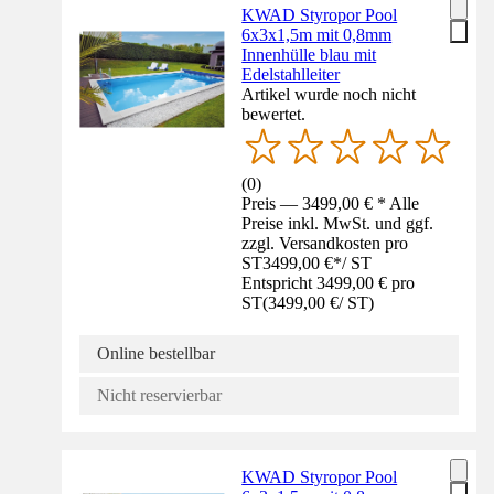
KWAD Styropor Pool
6x3x1,5m mit 0,8mm
Innenhülle blau mit
Edelstahlleiter
Artikel wurde noch nicht
bewertet.
(
0
)
Preis — 3499,00 € * Alle
Preise inkl. MwSt. und ggf.
zzgl. Versandkosten pro
ST
3499,00 €
*
/
ST
Entspricht 3499,00 € pro
ST
(
3499,00 €
/
ST
)
Online bestellbar
Nicht reservierbar
KWAD Styropor Pool