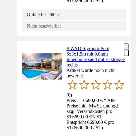
ST
(
5890,00 €
/
ST
)
Online bestellbar
Nicht reservierbar
KWAD Styropor Pool
6x3x1,5m mit 0,8mm
Innenhülle sand mit Ecktreppe
rechts
Artikel wurde noch nicht
bewertet.
(
0
)
Preis — 6690,00 € * Alle
Preise inkl. MwSt. und ggf.
zzgl. Versandkosten pro
ST
6690,00 €
*
/
ST
Entspricht 6690,00 € pro
ST
(
6690,00 €
/
ST
)