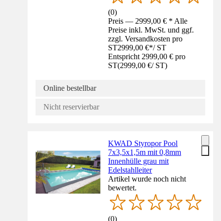
(
0
)
Preis — 2999,00 € * Alle
Preise inkl. MwSt. und ggf.
zzgl. Versandkosten pro
ST
2999,00 €
*
/
ST
Entspricht 2999,00 € pro
ST
(
2999,00 €
/
ST
)
Online bestellbar
Nicht reservierbar
KWAD Styropor Pool
7x3,5x1,5m mit 0,8mm
Innenhülle grau mit
Edelstahlleiter
Artikel wurde noch nicht
bewertet.
(
0
)