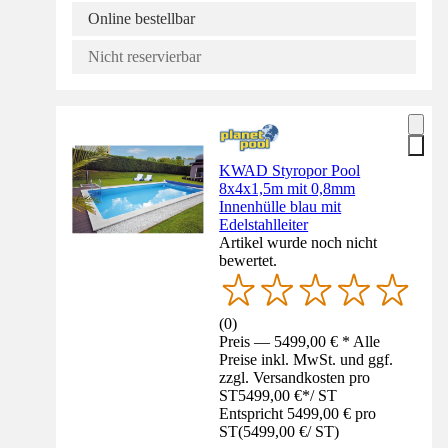
Online bestellbar
Nicht reservierbar
KWAD Styropor Pool
8x4x1,5m mit 0,8mm
Innenhülle blau mit
Edelstahlleiter
Artikel wurde noch nicht
bewertet.
(
0
)
Preis — 5499,00 € * Alle
Preise inkl. MwSt. und ggf.
zzgl. Versandkosten pro
ST
5499,00 €
*
/
ST
Entspricht 5499,00 € pro
ST
(
5499,00 €
/
ST
)