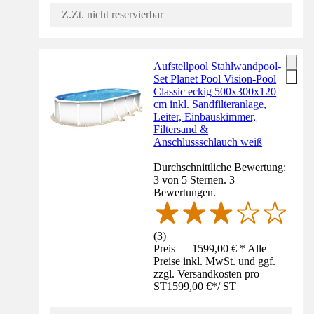
Z.Zt. nicht reservierbar
Aufstellpool Stahlwandpool-
Set Planet Pool Vision-Pool
Classic eckig 500x300x120
cm inkl. Sandfilteranlage,
Leiter, Einbauskimmer,
Filtersand &
Anschlussschlauch weiß
Durchschnittliche Bewertung:
3 von 5 Sternen. 3
Bewertungen.
(
3
)
Preis — 1599,00 € * Alle
Preise inkl. MwSt. und ggf.
zzgl. Versandkosten pro
ST
1599,00 €
*
/
ST