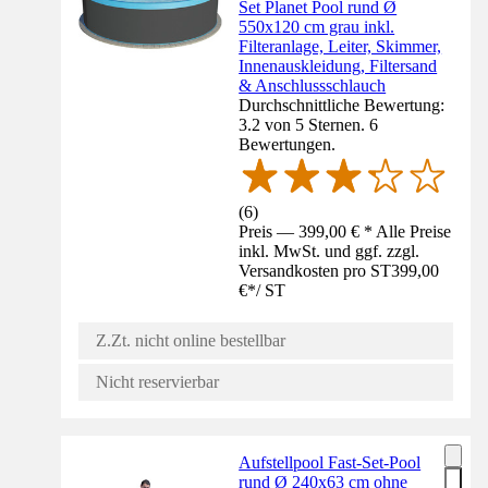
Set Planet Pool rund Ø
550x120 cm grau inkl.
Filteranlage, Leiter, Skimmer,
Innenauskleidung, Filtersand
& Anschlussschlauch
Durchschnittliche Bewertung:
3.2 von 5 Sternen. 6
Bewertungen.
(
6
)
Preis — 399,00 € * Alle Preise
inkl. MwSt. und ggf. zzgl.
Versandkosten pro ST
399,00
€
*
/
ST
Z.Zt. nicht online bestellbar
Nicht reservierbar
Aufstellpool Fast-Set-Pool
rund Ø 240x63 cm ohne