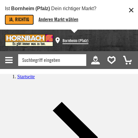
Ist
Bornheim (Pfalz)
Dein richtiger Markt?
JA, RICHTIG
Anderen Markt wählen
Bornheim (Pfalz)
Startseite