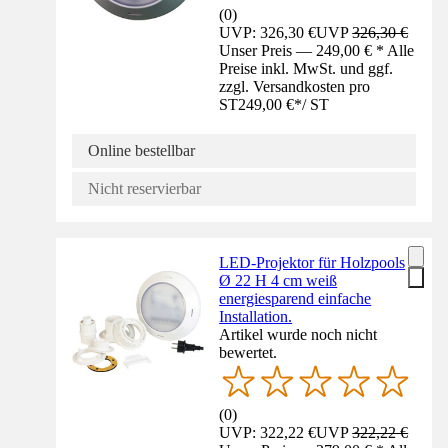
(
0
)
UVP: 326,30 €
UVP
326,30 €
Unser Preis — 249,00 € * Alle
Preise inkl. MwSt. und ggf.
zzgl. Versandkosten pro
ST
249,00 €
*
/
ST
Online bestellbar
Nicht reservierbar
LED-Projektor für Holzpools
Ø 22 H 4 cm weiß
energiesparend einfache
Installation.
Artikel wurde noch nicht
bewertet.
(
0
)
UVP: 322,22 €
UVP
322,22 €