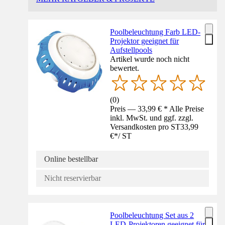
Poolbeleuchtung Farb LED-
Projektor geeignet für
Aufstellpools
Artikel wurde noch nicht
bewertet.
(
0
)
Preis — 33,99 € * Alle Preise
inkl. MwSt. und ggf. zzgl.
Versandkosten pro ST
33,99
€
*
/
ST
Online bestellbar
Nicht reservierbar
Poolbeleuchtung Set aus 2
LED-Projektoren geeignet für