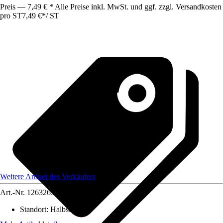
Preis — 7,49 € * Alle Preise inkl. MwSt. und ggf. zzgl. Versandkosten
pro ST
7,49 €
*
/
ST
Weitere Artikel des Verkäufers
Art.-Nr.
12632658
Standort
:
Halbschatten