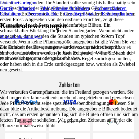
feuchten Gartenboden. Ihr Standort sollte sonnig bis halbschattig sein.
Liste überspringen
Der Geschmack der Walderdbeere ähnelt dem Geschmack der
Garten
Pflanzen
Obst, Gemüse & Kräuter
Erdbeerpflanzen
bekannten Erdbeersorten. Die Erntezeit der Walderdbeere endet beim
Obstbäume
Beerensträucher
Gemüsepflanzen
Kräuterpflanzen
ersten Frost. Abgesehen von den essbaren Früchten, zeigt diese
Kundenbewertungen
Pflanzenart je nach Sorte verschiedenfarbige Blüten. Ein
schmackhafter Blickfang für jeden Staudengarten. Wenn nicht anders
angegeben, dann werden die Stauden im typischen 9x9cm Topf
Bereich überspringen
versendetWenn keine Pflanzengröße angegeben ist gilt: Wenn Sie vor
Die Echtheit der Bewertungen wurde von uns nicht überprüft.
der Blütezeit bestellen, erhalten Sie Pflanzen, die frisch im Austrieb
Bewertungen können auch von Kunden stammen, die die Ware nicht
sind oder austreiben werden (je nach Zeitpunkt). Wenn Sie nach der
nachweislich genutzt oder gekauft haben.
Blütezeit kaufen, sind die Pflanzen in der Regel zurückgeschnitten,
oder haben sich in die Erde zurückgezogen bzw. wurden als Zwiebel
neu gesetzt.
Zahlarten
Wir verkaufen Gartenpflanzen, die im Freiland gezogen werden. Sie
sind immer der Jahreszeit entsprechend ausgetrieben und gewachsen.
Jede Pflanze braucht seine speziellen Lebendbedingungen Lesen Sie
dazu bitte die Artikelbeschreibung. Die angegebene Blütezeit bedeutet
nicht, das am ersten genannten Tag sich die Blüten öffnen und sich am
letzten Tag wieder schließen. Wir geben den Zeitraum an, in der die
Pflanze normalerweise blüht